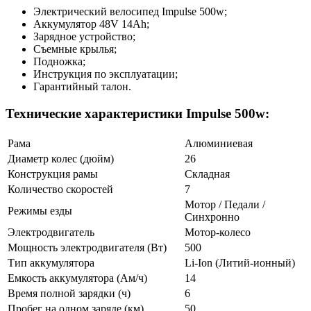
Электрический велосипед Impulse 500w;
Аккумулятор 48V 14Ah;
Зарядное устройство;
Съемные крылья;
Подножка;
Инструкция по эксплуатации;
Гарантийный талон.
Технические характеристики Impulse 500w:
Рама
Алюминиевая
Диаметр колес (дюйм)
26
Конструкция рамы
Складная
Количество скоростей
7
Мотор / Педали /
Режимы езды
Синхронно
Электродвигатель
Мотор-колесо
Мощность электродвигателя (Вт)
500
Тип аккумулятора
Li-Ion (Литий-ионный)
Емкость аккумулятора (Ам/ч)
14
Время полной зарядки (ч)
6
Пробег на одном заряде (км)
50