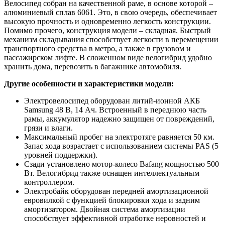
Велосипед собран на качественной раме, в основе которой –
алюминиевый сплав 6061. Это, в свою очередь, обеспечивает
высокую прочность и одновременно легкость конструкции.
Помимо прочего, конструкция модели – складная. Быстрый
механизм складывания способствует легкости в перемещении
транспортного средства в метро, а также в грузовом и
пассажирском лифте. В сложенном виде велогибрид удобно
хранить дома, перевозить в багажнике автомобиля.
Другие особенности и характеристики модели:
Электровелосипед оборудован литий-ионной АКБ
Samsung 48 В, 14 Ач. Встроенный в переднюю часть
рамы, аккумулятор надежно защищен от повреждений,
грязи и влаги.
Максимальный пробег на электротяге равняется 50 км.
Запас хода возрастает с использованием системы PAS (5
уровней поддержки).
Сзади установлено мотор-колесо Bafang мощностью 500
Вт. Велогибрид также оснащен интеллектуальным
контроллером.
Электробайк оборудован передней амортизационной
евровилкой с функцией блокировки хода и задним
амортизатором. Двойная система амортизации
способствует эффективной отработке неровностей и