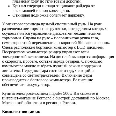
плавному ходу по грунтовым дорогам.
Крылья спереди и сзади защищают райдера от
вылетающей из-под колес грязи.
Откидная подножка облегчает парковку.
У электровелосипеда прямой спортивный руль. На руле
размещены две тормозные рукоятки, посредством которых
осуществляется управление дисковыми механическими
тормозами. Справа на руле – половинчатая ручка газа,
семискоростной переключатель скоростей Shimano и звонок.
Слева расположен бортовой компьютер с LCD-дисплеем.
Посредством компьютера райдер управляет всей
электроникой велосипеда. На дисплей выводится информация
о скорости, пробеге, остатке заряда батареи. С помощью
компьютера можно выбрать нужный режим поддержки
двигателя. Передняя фара состоит из двух секций и
совмещена со светоотражателем. Включение фары
производится с бортового компьютера. Ее питание
обеспечивает аккумулятор.
Купить электровелосипед Impulse 500w Вы сможете в
интернет-магазине Formand с быстрой доставкой по Москве,
Московской области и в регионы России.
Комплект поставки: