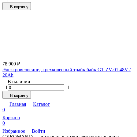
В корзину
78 900
₽
Электровелосипед трехколесный трайк байк GT ZV-01 48V /
20Ah
В наличии
1
1
В корзину
Главная
Каталог
0
Корзина
0
Избранное
Войти
GYROMANIA — интернет-магазин электротранспорта