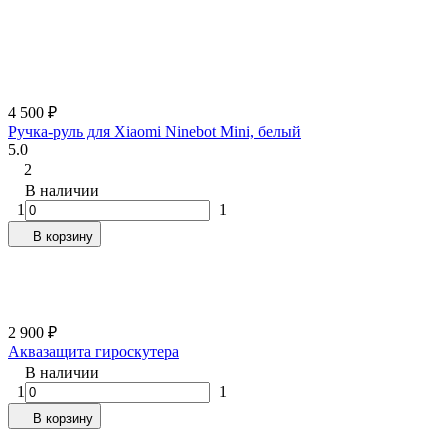
4 500
₽
Ручка-руль для Xiaomi Ninebot Mini, белый
5.0
2
В наличии
1
1
В корзину
2 900
₽
Аквазащита гироскутера
В наличии
1
1
В корзину