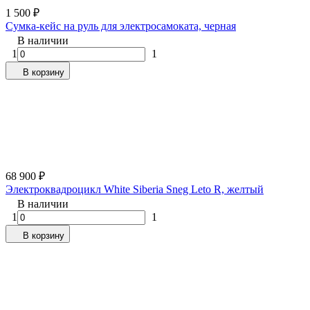
1 500
₽
Сумка-кейс на руль для электросамоката, черная
В наличии
1
1
В корзину
68 900
₽
Электроквадроцикл White Siberia Sneg Leto R, желтый
В наличии
1
1
В корзину