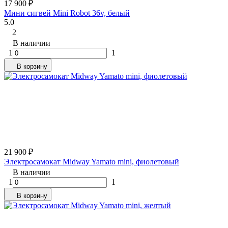
17 900
₽
Мини сигвей Mini Robot 36v, белый
5.0
2
В наличии
1
1
В корзину
21 900
₽
Электросамокат Midway Yamato mini, фиолетовый
В наличии
1
1
В корзину