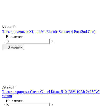
63 990
₽
Электросамокат Xiaomi Mi Electric Scooter 4 Pro (2nd Gen)
В наличии
1
1
В корзину
79 970
₽
Электротрицикл Green Camel Кольт 510 (36V 10Ah 2x250W)
синий
В наличии
1
1