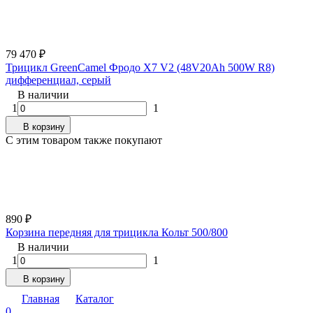
79 470
₽
Трицикл GreenCamel Фродо X7 V2 (48V20Ah 500W R8)
дифференциал, серый
В наличии
1
1
В корзину
C этим товаром также покупают
890
₽
Корзина передняя для трицикла Кольт 500/800
В наличии
1
1
В корзину
Главная
Каталог
0