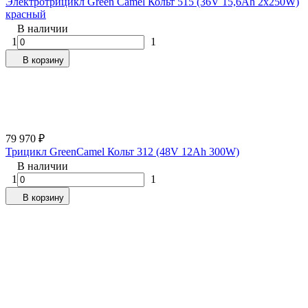
Электротрицикл Green Camel Кольт 515 (36V 15,6Ah 2x250W)
красный
В наличии
1
1
В корзину
79 970
₽
Трицикл GreenCamel Кольт 312 (48V 12Ah 300W)
В наличии
1
1
В корзину