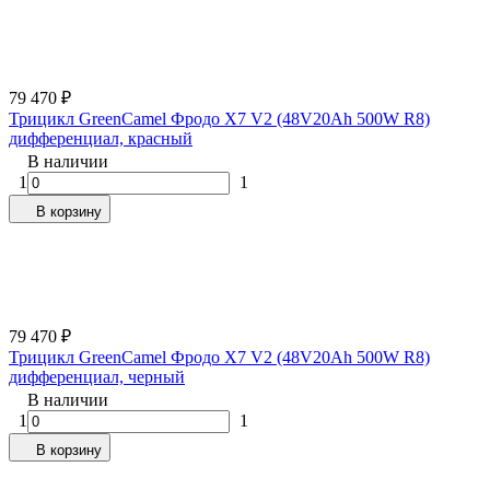
79 470
₽
Трицикл GreenCamel Фродо X7 V2 (48V20Ah 500W R8)
дифференциал, красный
В наличии
1
1
В корзину
79 470
₽
Трицикл GreenCamel Фродо X7 V2 (48V20Ah 500W R8)
дифференциал, черный
В наличии
1
1
В корзину