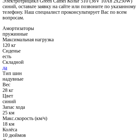
Электротрицикл Green Camel Кольт 510 (36V 10Ah 2x250W)
синий, оставьте заявку на сайте или позвоните по указанному
телефону. Наш специалист проконсультирует Вас по всем
вопросам.
Амортизаторы
пружинные
Максимальная нагрузка
120 кг
Сиденье
есть
Складной
да
Тип шин
надувные
Вес
28 кг
Цвет
синий
Запас хода
25 км
Макс.скорость (км/ч)
18 км
Колёса
10 дюймов