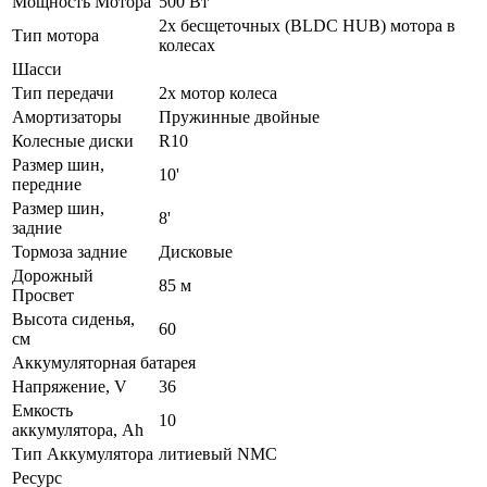
Мощность Мотора
500 Вт
2х бесщеточных (BLDC HUB) мотора в
Тип мотора
колесах
Шасси
Тип передачи
2х мотор колеса
Амортизаторы
Пружинные двойные
Колесные диски
R10
Размер шин,
10'
передние
Размер шин,
8'
задние
Тормоза задние
Дисковые
Дорожный
85 м
Просвет
Высота сиденья,
60
см
Аккумуляторная батарея
Напряжение, V
36
Емкость
10
аккумулятора, Ah
Тип Аккумулятора
литиевый NMC
Ресурс