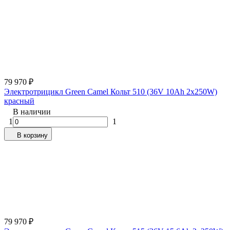
79 970
₽
Электротрицикл Green Camel Кольт 510 (36V 10Ah 2x250W)
красный
В наличии
1
1
В корзину
79 970
₽