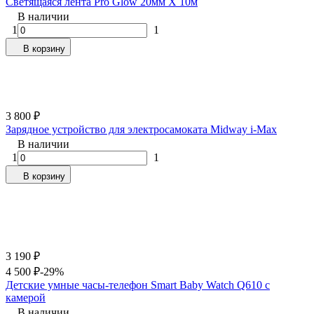
Светящаяся лента Pro Glow 20мм Х 10м
В наличии
1
1
В корзину
3 800
₽
Зарядное устройство для электросамоката Midway i-Max
В наличии
1
1
В корзину
3 190
₽
4 500
₽
-29%
Детские умные часы-телефон Smart Baby Watch Q610 с
камерой
В наличии