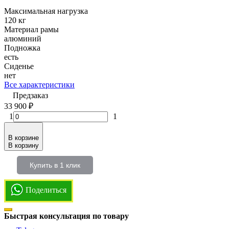
Максимальная нагрузка
120 кг
Материал рамы
алюминий
Подножка
есть
Сиденье
нет
Все характеристики
Предзаказ
33 900
₽
1
1
В корзине
В корзину
Купить в 1 клик
Поделиться
Быстрая консультация по товару