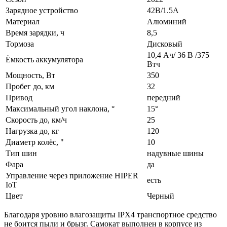
Зарядное устройство
42В/1.5A
Материал
Алюминий
Время зарядки, ч
8,5
Тормоза
Дисковый
10,4 Ач/ 36 В /375
Ёмкость аккумулятора
Втч
Мощность, Вт
350
Пробег до, км
32
Привод
передний
Максимальный угол наклона, °
15°
Скорость до, км/ч
25
Нагрузка до, кг
120
Диаметр колёс, "
10
Тип шин
надувные шины
Фара
да
Управление через приложение HIPER
есть
IoT
Цвет
Черный
Благодаря уровню влагозащиты IPX4 транспортное средство
не боится пыли и брызг. Самокат выполнен в корпусе из