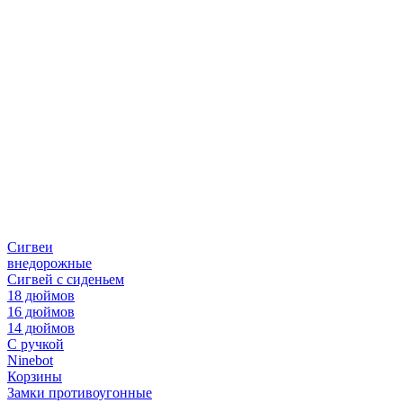
Сигвеи
внедорожные
Сигвей с сиденьем
18 дюймов
16 дюймов
14 дюймов
С ручкой
Ninebot
Корзины
Замки противоугонные