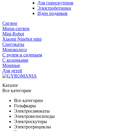
Для гироскутеров
Электроботинки
Идеи подарков
Сигвеи
Мини-сигвеи
Mini-Robot
Xiaomi Ninebot mini
Снегокаты
Моноколесо
С рулем и сиденьем
С колонками
Мощные
Для детей
Каталог
Все категории
Все категории
Гольфкары
Электросамокаты
Электровелосипеды
Электроскутеры
Электротрициклы