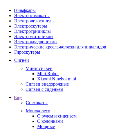
Гольфкары
Электросамокаты
Электровелосипеды
Электроскутеры
Электротрициклы
Электромотоциклы
Электроквадроциклы
Электрические кресла-коляски для инвалидов
Гироскутеры
Сигвеи
Мини-сигвеи
Mini-Robot
Xiaomi Ninebot mini
Сигвеи внедорожные
Сигвей с сиденьем
Ещё
Снегокаты
Моноколесо
С рулем и сиденьем
С колонками
Мощные