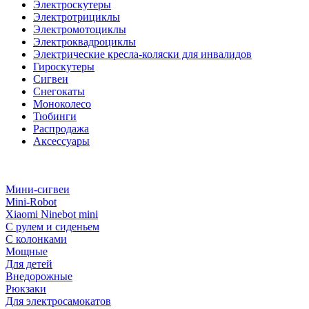
Электроскутеры
Электротрициклы
Электромотоциклы
Электроквадроциклы
Электрические кресла-коляски для инвалидов
Гироскутеры
Сигвеи
Снегокаты
Моноколесо
Тюбинги
Распродажа
Аксессуары
Мини-сигвеи
Mini-Robot
Xiaomi Ninebot mini
С рулем и сиденьем
С колонками
Мощные
Для детей
Внедорожные
Рюкзаки
Для электросамокатов