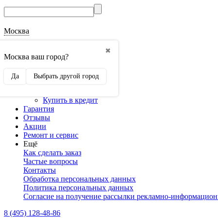
Москва
О магазине
✖
Наши реквизиты
Москва ваш город?
Наши сертификаты
Оптовикам
Да
Выбрать другой город
Сотрудничество
Доставка и оплата
Купить в кредит
Гарантия
Отзывы
Акции
Ремонт и сервис
Ещё
Как сделать заказ
Частые вопросы
Контакты
Обработка персональных данных
Политика персональных данных
Согласие на получение рассылки рекламно-информацио
8 (495) 128-48-86