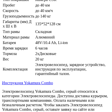
Пробег
до 40 км
Скорость
до 40 км/ч
Грузоподъемность
до 140 кг
Габариты (мм) Д
135*52*128 см
x Ш x В
Тип рамы
Складная
Материал рамы
Алюминий
Батарея
48V/10.4 Ah, Li-ion
Время зарядки
6 часов
Тормоза
2xДисковые
Вес
20 кг
Электровелосипед, зарядное устройство,
Комплектация
инструкция по эксплуатации,
гарантийный талон.
Инструкция Yokamura Combo
Электровелосипед Yokamura Combo, серый относится к
категории Электровелосипеды. Доступна доставка курьером,
транспортными компаниями. Оплата наличными или
безналичным расчетом. Чтобы заказать Электровелосипед
Yokamura Combo, серый, оставьте заявку на сайте или