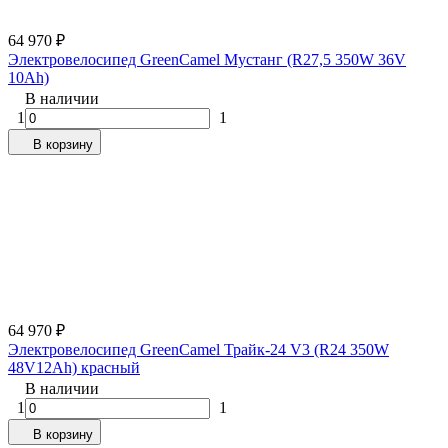
64 970
₽
Электровелосипед GreenCamel Мустанг (R27,5 350W 36V
10Ah)
В наличии
1
1
В корзину
64 970
₽
Электровелосипед GreenCamel Трайк-24 V3 (R24 350W
48V12Ah) красный
В наличии
1
1
В корзину