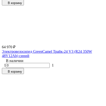
В корзину
64 970
₽
Электровелосипед GreenCamel Трайк-24 V3 (R24 350W
48V12Ah) синий
В наличии
1
1
В корзину