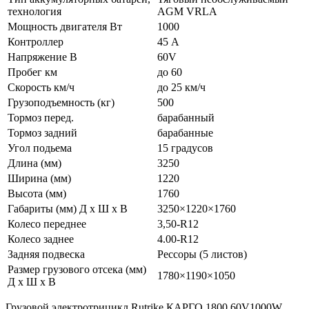
технология
AGM VRLA
Мощность двигателя Вт
1000
Контроллер
45 А
Напряжение В
60V
Пробег км
до 60
Скорость км/ч
до 25 км/ч
Грузоподъемность (кг)
500
Тормоз перед.
барабанный
Тормоз задний
барабанные
Угол подьема
15 градусов
Длина (мм)
3250
Ширина (мм)
1220
Высота (мм)
1760
Габариты (мм) Д x Ш x В
3250×1220×1760
Колесо переднее
3,50-R12
Колесо заднее
4.00-R12
Задняя подвеска
Рессоры (5 листов)
Размер грузового отсека (мм)
1780×1190×1050
Д x Ш x В
Грузовой электротрицикл Rutrike КАРГО 1800 60V1000W