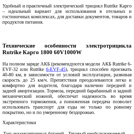
Удобный и практичный электрический трицикл Rutrike Карго
– идеальный вариант для использования в отельных и
гостиничных комплексах, для доставки документов, товаров и
продуктов питания.
Технические особенности электротрицикла
Rutrike
Карго 1800 60
V
1000
W
На полном заряде АКБ (рекомендуются модели АКБ Rutrike 6-
EVF-32 или Rutrike
6-EVF-45
), трицикл способен проезжать
40-80 км, в зависимости от условий эксплуатации, развивая
скорость до 25 км/ч. Препятствия преодолеваются легко и
комфортно для водителя, благодаря наличию передней и
задней амортизации. Тормоза, передний барабанный и задний
механический ножной, обеспечат надежность во время
экстренного торможения, а пониженная передача позволит
использовать транспорт для езды не только по ровному
покрытию, но и по умеренному бездорожью.
Характеристики
Тип аккумуляторных батарей,
Тяговый необслуживаемый