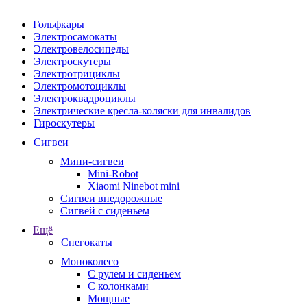
Гольфкары
Электросамокаты
Электровелосипеды
Электроскутеры
Электротрициклы
Электромотоциклы
Электроквадроциклы
Электрические кресла-коляски для инвалидов
Гироскутеры
Сигвеи
Мини-сигвеи
Mini-Robot
Xiaomi Ninebot mini
Сигвеи внедорожные
Сигвей с сиденьем
Ещё
Снегокаты
Моноколесо
С рулем и сиденьем
С колонками
Мощные