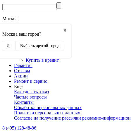
Москва
О магазине
✖
Наши реквизиты
Москва ваш город?
Наши сертификаты
Оптовикам
Да
Выбрать другой город
Сотрудничество
Доставка и оплата
Купить в кредит
Гарантия
Отзывы
Акции
Ремонт и сервис
Ещё
Как сделать заказ
Частые вопросы
Контакты
Обработка персональных данных
Политика персональных данных
Согласие на получение рассылки рекламно-информацио
8 (495) 128-48-86