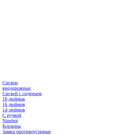
Сигвеи
внедорожные
Сигвей с сиденьем
18 дюймов
16 дюймов
14 дюймов
С ручкой
Ninebot
Корзины
Замки противоугонные