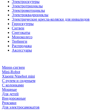
Электроскутеры
Электротрициклы
Электромотоциклы
Электроквадроциклы
Электрические кресла-коляски для инвалидов
Гироскутеры
Сигвеи
Снегокаты
Моноколесо
Тюбинги
Распродажа
Аксессуары
Мини-сигвеи
Mini-Robot
Xiaomi Ninebot mini
С рулем и сиденьем
С колонками
Мощные
Для детей
Внедорожные
Рюкзаки
Для электросамокатов