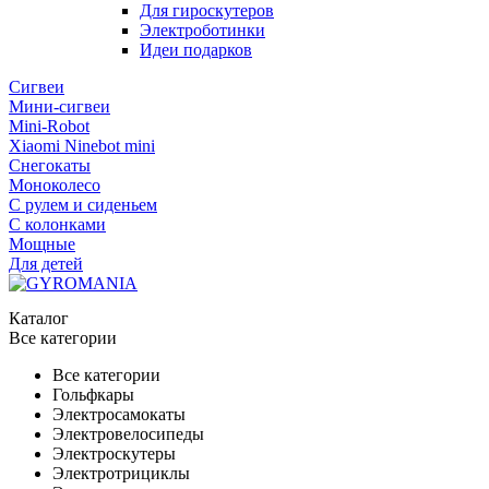
Для гироскутеров
Электроботинки
Идеи подарков
Сигвеи
Мини-сигвеи
Mini-Robot
Xiaomi Ninebot mini
Снегокаты
Моноколесо
С рулем и сиденьем
С колонками
Мощные
Для детей
Каталог
Все категории
Все категории
Гольфкары
Электросамокаты
Электровелосипеды
Электроскутеры
Электротрициклы