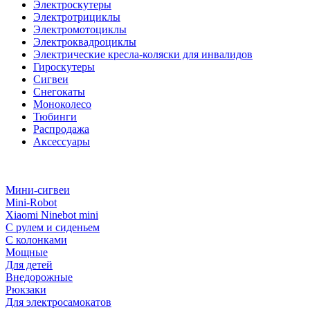
Электроскутеры
Электротрициклы
Электромотоциклы
Электроквадроциклы
Электрические кресла-коляски для инвалидов
Гироскутеры
Сигвеи
Снегокаты
Моноколесо
Тюбинги
Распродажа
Аксессуары
Мини-сигвеи
Mini-Robot
Xiaomi Ninebot mini
С рулем и сиденьем
С колонками
Мощные
Для детей
Внедорожные
Рюкзаки
Для электросамокатов