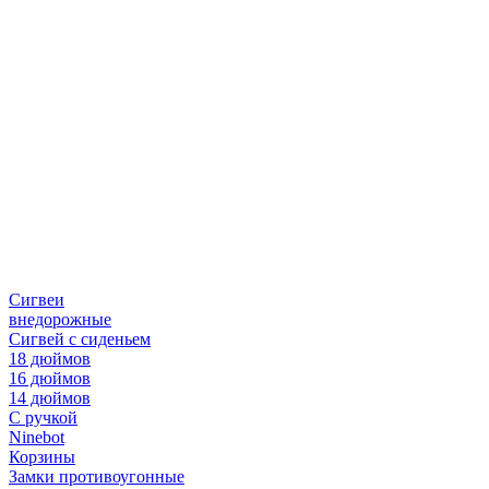
Сигвеи
внедорожные
Сигвей с сиденьем
18 дюймов
16 дюймов
14 дюймов
С ручкой
Ninebot
Корзины
Замки противоугонные