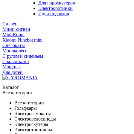
Для гироскутеров
Электроботинки
Идеи подарков
Сигвеи
Мини-сигвеи
Mini-Robot
Xiaomi Ninebot mini
Снегокаты
Моноколесо
С рулем и сиденьем
С колонками
Мощные
Для детей
Каталог
Все категории
Все категории
Гольфкары
Электросамокаты
Электровелосипеды
Электроскутеры
Электротрициклы