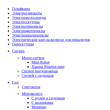
Гольфкары
Электросамокаты
Электровелосипеды
Электроскутеры
Электротрициклы
Электромотоциклы
Электроквадроциклы
Электрические кресла-коляски для инвалидов
Гироскутеры
Сигвеи
Мини-сигвеи
Mini-Robot
Xiaomi Ninebot mini
Сигвеи внедорожные
Сигвей с сиденьем
Ещё
Снегокаты
Моноколесо
С рулем и сиденьем
С колонками
Мощные