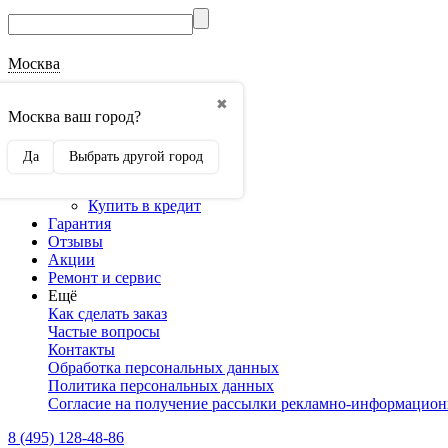
Москва
О магазине
✖
Наши реквизиты
Москва ваш город?
Наши сертификаты
Оптовикам
Да
Выбрать другой город
Сотрудничество
Доставка и оплата
Купить в кредит
Гарантия
Отзывы
Акции
Ремонт и сервис
Ещё
Как сделать заказ
Частые вопросы
Контакты
Обработка персональных данных
Политика персональных данных
Согласие на получение рассылки рекламно-информацио
8 (495) 128-48-86