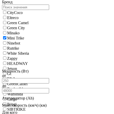
Бренд
CityCoco
Eltreco
Green Camel
Green City
Minako
Mini Trike
Ninebot
Rutrike
White Siberia
Zappy
HEADWAY
Jetson
Мощность (Вт)
Gt
от
Elbike
GreenCamel
до
Rockwild
Wanshida
Аккумулятор (Ah)
Cargo
Ikingi
Макс.скорость (км/ч) (км)
SIBTRIKE
Для кого