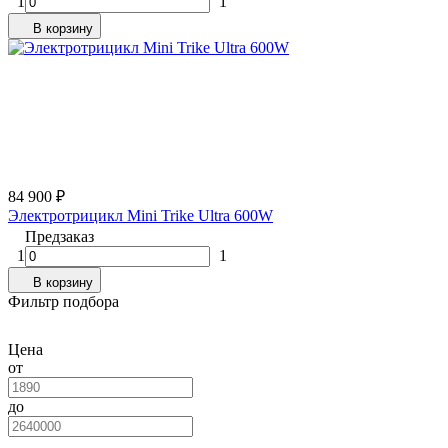
1
1
В корзину
84 900
₽
Электротрицикл Mini Trike Ultra 600W
Предзаказ
1
1
В корзину
Фильтр подбора
Цена
от
до