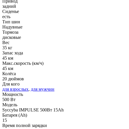
Привод
задний
Сиденье
есть
Тип шин
Надувные
Тормоза
дисковые
Вес
35 кг
Запас хода
45 км
Макс.скорость (км/ч)
45 км
Колёса
20 дюймов
Для кого
для взрослых
,
для мужчин
Мощность
500 Вт
Модель
Syccyba IMPULSE 500Вт 15Ah
Батарея (Ah)
15
Время полной зарядки