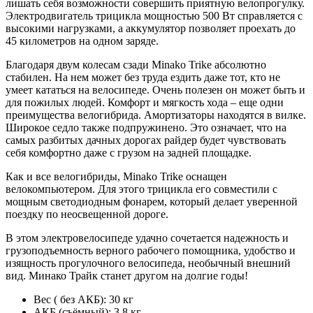
лишать себя возможности совершить приятную велопрогулку.
Электродвигатель трицикла мощностью 500 Вт справляется с
высокими нагрузками, а аккумулятор позволяет проехать до
45 километров на одном заряде.
Благодаря двум колесам сзади Minako Trike абсолютно
стабилен. На нем может без труда ездить даже тот, кто не
умеет кататься на велосипеде. Очень полезен он может быть и
для пожилых людей. Комфорт и мягкость хода – еще одни
преимущества велогибрида. Амортизаторы находятся в вилке.
Широкое седло также подпружинено. Это означает, что на
самых разбитых дачных дорогах райдер будет чувствовать
себя комфортно даже с грузом на задней площадке.
Как и все велогибриды, Minako Trike оснащен
велокомпьютером. Для этого трицикла его совместили с
мощным светодиодным фонарем, который делает уверенной
поездку по неосвещенной дороге.
В этом электровелосипеде удачно сочетается надежность и
грузоподъемность верного рабочего помощника, удобство и
изящность прогулочного велосипеда, необычный внешний
вид. Минако Трайк станет другом на долгие годы!
Вес ( без АКБ): 30 кг
АКБ (съёмный): 3,8 кг.