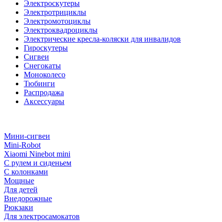
Электроскутеры
Электротрициклы
Электромотоциклы
Электроквадроциклы
Электрические кресла-коляски для инвалидов
Гироскутеры
Сигвеи
Снегокаты
Моноколесо
Тюбинги
Распродажа
Аксессуары
Мини-сигвеи
Mini-Robot
Xiaomi Ninebot mini
С рулем и сиденьем
С колонками
Мощные
Для детей
Внедорожные
Рюкзаки
Для электросамокатов