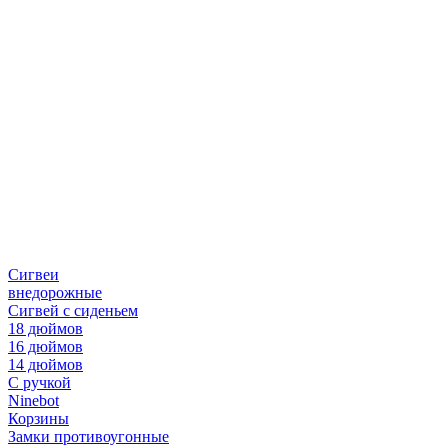
Сигвеи
внедорожные
Сигвей с сиденьем
18 дюймов
16 дюймов
14 дюймов
С ручкой
Ninebot
Корзины
Замки противоугонные