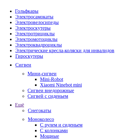
Гольфкары
Электросамокаты
Электровелосипеды
Электроскутеры
Электротрициклы
Электромотоциклы
Электроквадроциклы
Электрические кресла-коляски для инвалидов
Гироскутеры
Сигвеи
Мини-сигвеи
Mini-Robot
Xiaomi Ninebot mini
Сигвеи внедорожные
Сигвей с сиденьем
Ещё
Снегокаты
Моноколесо
С рулем и сиденьем
С колонками
Мощные