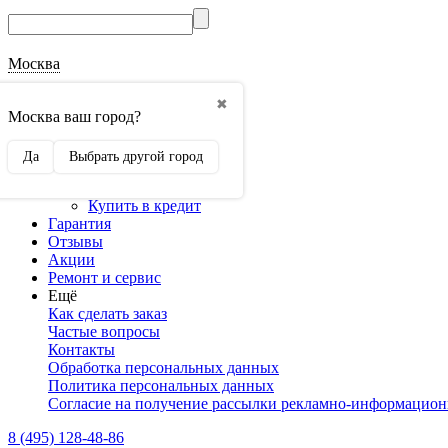
Москва
О магазине
✖
Наши реквизиты
Москва ваш город?
Наши сертификаты
Оптовикам
Да
Выбрать другой город
Сотрудничество
Доставка и оплата
Купить в кредит
Гарантия
Отзывы
Акции
Ремонт и сервис
Ещё
Как сделать заказ
Частые вопросы
Контакты
Обработка персональных данных
Политика персональных данных
Согласие на получение рассылки рекламно-информацио
8 (495) 128-48-86