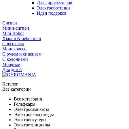
Для гироскутеров
Электроботинки
Идеи подарков
Сигвеи
Мини-сигвеи
Mini-Robot
Xiaomi Ninebot mini
Снегокаты
Моноколесо
С рулем и сиденьем
С колонками
Мощные
Для детей
Каталог
Все категории
Все категории
Гольфкары
Электросамокаты
Электровелосипеды
Электроскутеры
Электротрициклы