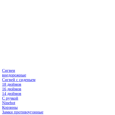
Сигвеи
внедорожные
Сигвей с сиденьем
18 дюймов
16 дюймов
14 дюймов
С ручкой
Ninebot
Корзины
Замки противоугонные