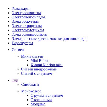
Гольфкары
Электросамокаты
Электровелосипеды
Электроскутеры
Электротрициклы
Электромотоциклы
Электроквадроциклы
Электрические кресла-коляски для инвалидов
Гироскутеры
Сигвеи
Мини-сигвеи
Mini-Robot
Xiaomi Ninebot mini
Сигвеи внедорожные
Сигвей с сиденьем
Ещё
Снегокаты
Моноколесо
С рулем и сиденьем
С колонками
Мощные