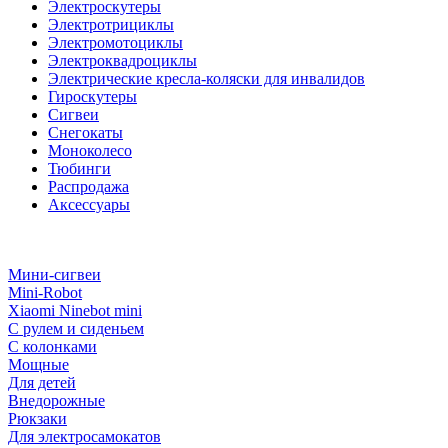
Электроскутеры
Электротрициклы
Электромотоциклы
Электроквадроциклы
Электрические кресла-коляски для инвалидов
Гироскутеры
Сигвеи
Снегокаты
Моноколесо
Тюбинги
Распродажа
Аксессуары
Мини-сигвеи
Mini-Robot
Xiaomi Ninebot mini
С рулем и сиденьем
С колонками
Мощные
Для детей
Внедорожные
Рюкзаки
Для электросамокатов