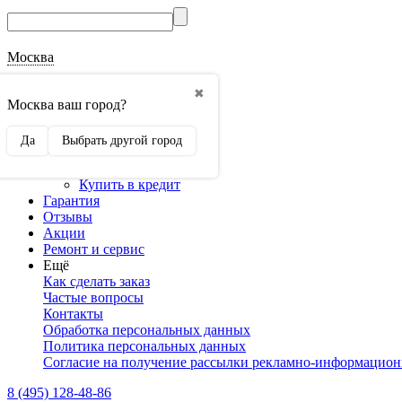
Москва
О магазине
✖
Наши реквизиты
Москва ваш город?
Наши сертификаты
Оптовикам
Да
Выбрать другой город
Сотрудничество
Доставка и оплата
Купить в кредит
Гарантия
Отзывы
Акции
Ремонт и сервис
Ещё
Как сделать заказ
Частые вопросы
Контакты
Обработка персональных данных
Политика персональных данных
Согласие на получение рассылки рекламно-информацио
8 (495) 128-48-86