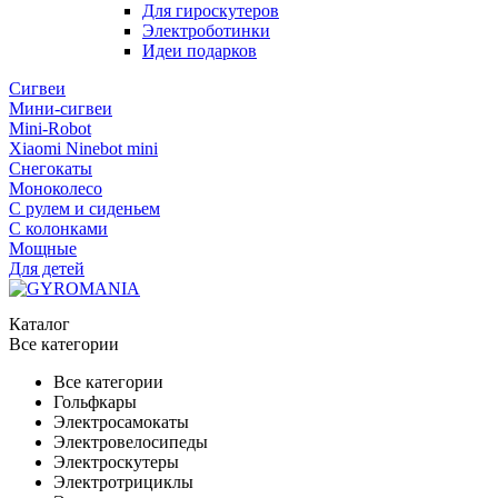
Для гироскутеров
Электроботинки
Идеи подарков
Сигвеи
Мини-сигвеи
Mini-Robot
Xiaomi Ninebot mini
Снегокаты
Моноколесо
С рулем и сиденьем
С колонками
Мощные
Для детей
Каталог
Все категории
Все категории
Гольфкары
Электросамокаты
Электровелосипеды
Электроскутеры
Электротрициклы