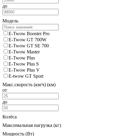
до
Модель
E-Twow Booster Pro
E-Twow GT 700W
E-Twow GT SE 700
E-Twow Master
E-Twow Plus
E-Twow Plus S
E-Twow Plus V
E-twow GT Sport
Макс.скорость (км/ч) (км)
от
до
Колёса
Максимальная нагрузка (кг)
Мощность (Вт)