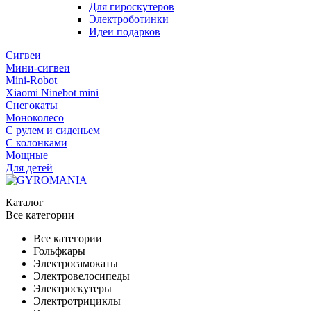
Для гироскутеров
Электроботинки
Идеи подарков
Сигвеи
Мини-сигвеи
Mini-Robot
Xiaomi Ninebot mini
Снегокаты
Моноколесо
С рулем и сиденьем
С колонками
Мощные
Для детей
Каталог
Все категории
Все категории
Гольфкары
Электросамокаты
Электровелосипеды
Электроскутеры
Электротрициклы