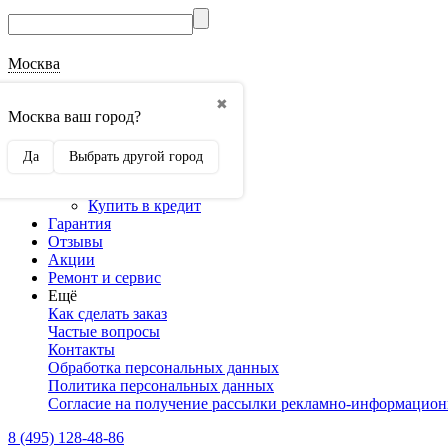
Москва
О магазине
✖
Наши реквизиты
Москва ваш город?
Наши сертификаты
Оптовикам
Да
Выбрать другой город
Сотрудничество
Доставка и оплата
Купить в кредит
Гарантия
Отзывы
Акции
Ремонт и сервис
Ещё
Как сделать заказ
Частые вопросы
Контакты
Обработка персональных данных
Политика персональных данных
Согласие на получение рассылки рекламно-информацио
8 (495) 128-48-86