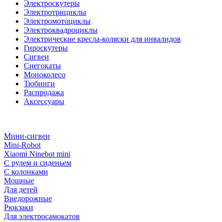
Электроскутеры
Электротрициклы
Электромотоциклы
Электроквадроциклы
Электрические кресла-коляски для инвалидов
Гироскутеры
Сигвеи
Снегокаты
Моноколесо
Тюбинги
Распродажа
Аксессуары
Мини-сигвеи
Mini-Robot
Xiaomi Ninebot mini
С рулем и сиденьем
С колонками
Мощные
Для детей
Внедорожные
Рюкзаки
Для электросамокатов