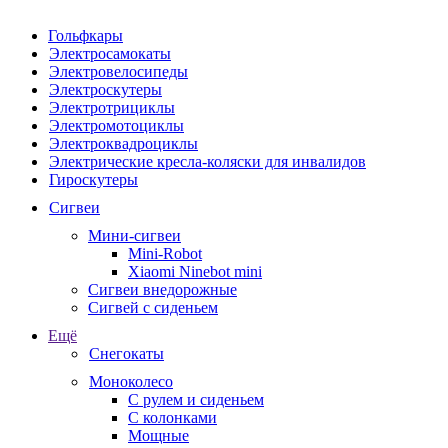
Гольфкары
Электросамокаты
Электровелосипеды
Электроскутеры
Электротрициклы
Электромотоциклы
Электроквадроциклы
Электрические кресла-коляски для инвалидов
Гироскутеры
Сигвеи
Мини-сигвеи
Mini-Robot
Xiaomi Ninebot mini
Сигвеи внедорожные
Сигвей с сиденьем
Ещё
Снегокаты
Моноколесо
С рулем и сиденьем
С колонками
Мощные