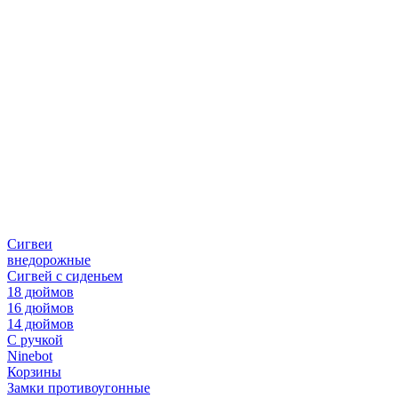
Сигвеи
внедорожные
Сигвей с сиденьем
18 дюймов
16 дюймов
14 дюймов
С ручкой
Ninebot
Корзины
Замки противоугонные