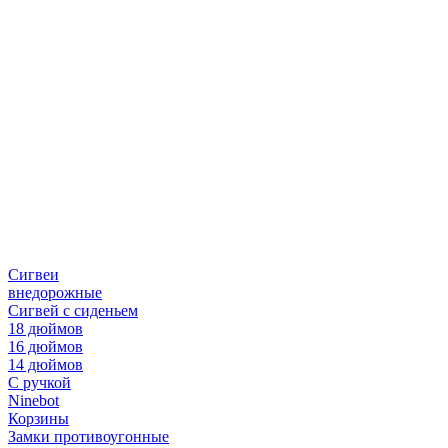
Сигвеи
внедорожные
Сигвей с сиденьем
18 дюймов
16 дюймов
14 дюймов
С ручкой
Ninebot
Корзины
Замки противоугонные