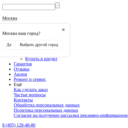
Москва
О магазине
✖
Наши реквизиты
Москва ваш город?
Наши сертификаты
Оптовикам
Да
Выбрать другой город
Сотрудничество
Доставка и оплата
Купить в кредит
Гарантия
Отзывы
Акции
Ремонт и сервис
Ещё
Как сделать заказ
Частые вопросы
Контакты
Обработка персональных данных
Политика персональных данных
Согласие на получение рассылки рекламно-информацио
8 (495) 128-48-86