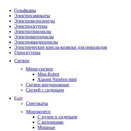
Гольфкары
Электросамокаты
Электровелосипеды
Электроскутеры
Электротрициклы
Электромотоциклы
Электроквадроциклы
Электрические кресла-коляски для инвалидов
Гироскутеры
Сигвеи
Мини-сигвеи
Mini-Robot
Xiaomi Ninebot mini
Сигвеи внедорожные
Сигвей с сиденьем
Ещё
Снегокаты
Моноколесо
С рулем и сиденьем
С колонками
Мощные