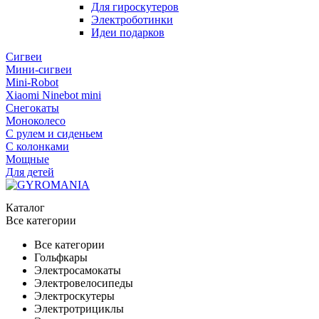
Для гироскутеров
Электроботинки
Идеи подарков
Сигвеи
Мини-сигвеи
Mini-Robot
Xiaomi Ninebot mini
Снегокаты
Моноколесо
С рулем и сиденьем
С колонками
Мощные
Для детей
Каталог
Все категории
Все категории
Гольфкары
Электросамокаты
Электровелосипеды
Электроскутеры
Электротрициклы