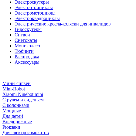
Электроскутеры
Электротрициклы
Электромотоциклы
Электроквадроциклы
Электрические кресла-коляски для инвалидов
Гироскутеры
Сигвеи
Снегокаты
Моноколесо
Тюбинги
Распродажа
Аксессуары
Мини-сигвеи
Mini-Robot
Xiaomi Ninebot mini
С рулем и сиденьем
С колонками
Мощные
Для детей
Внедорожные
Рюкзаки
Для электросамокатов