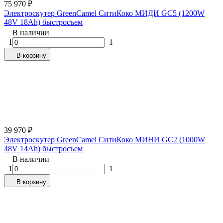
75 970
₽
Электроскутер GreenCamel СитиКоко MИДИ GC5 (1200W
48V 18Ah) быстросъем
В наличии
1
1
В корзину
39 970
₽
Электроскутер GreenCamel СитиКоко МИНИ GC2 (1000W
48V 14Ah) быстросъем
В наличии
1
1
В корзину