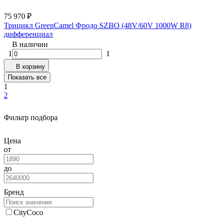
75 970
₽
Трицикл GreenCamel Фродо SZBO (48V/60V 1000W R8)
дифференциал
В наличии
1
1
В корзину
Показать все
1
2
Фильтр подбора
Цена
от
до
Бренд
CityCoco