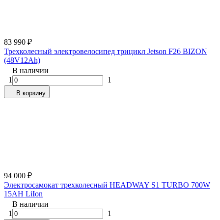
83 990
₽
Трехколесный электровелосипед трицикл Jetson F26 BIZON
(48V12Ah)
В наличии
1
1
В корзину
94 000
₽
Электросамокат трехколесный HEADWAY S1 TURBO 700W
15AH LiIon
В наличии
1
1