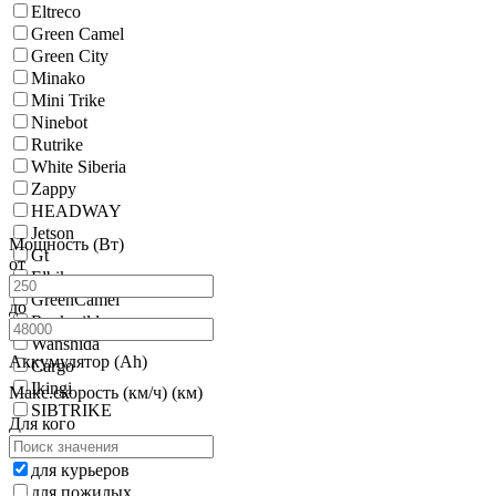
Eltreco
Green Camel
Green City
Minako
Mini Trike
Ninebot
Rutrike
White Siberia
Zappy
HEADWAY
Jetson
Мощность (Вт)
Gt
от
Elbike
GreenCamel
до
Rockwild
Wanshida
Аккумулятор (Ah)
Cargo
Ikingi
Макс.скорость (км/ч) (км)
SIBTRIKE
Для кого
для курьеров
для пожилых