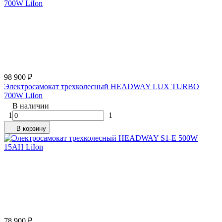
98 900
₽
Электросамокат трехколесный HEADWAY LUX TURBO
700W LiIon
В наличии
1
1
В корзину
78 900
₽