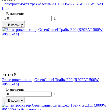
Электросамокат трехколесный HEADWAY S1-E 500W 15AH
LiIon
В наличии
1
1
В корзину
79 970
₽
Электровелосипед GreenCamel Трайк-F20 (R20FAT 500W
48V15Ah)
В наличии
1
1
В корзину