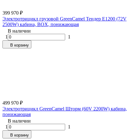
399 970
₽
Электротрицикл грузовой GreenCamel Тендер E1200 (72V
2500W) кабина, BOX, понижающая
В наличии
1
1
В корзину
499 970
₽
Электротрицикл GreenCamel Шторм (60V 2200W) кабина,
понижающая
В наличии
1
1
В корзину