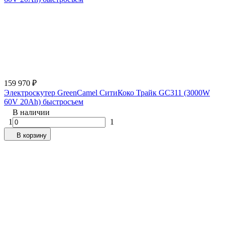
159 970
₽
Электроскутер GreenCamel СитиКоко Трайк GC311 (3000W
60V 20Ah) быстросъем
В наличии
1
1
В корзину