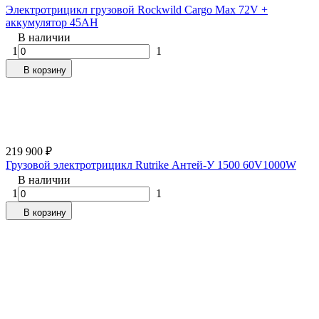
Электротрицикл грузовой Rockwild Cargo Max 72V +
аккумулятор 45AH
В наличии
1
1
В корзину
219 900
₽
Грузовой электротрицикл Rutrike Антей-У 1500 60V1000W
В наличии
1
1
В корзину