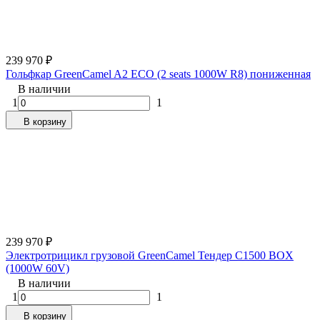
239 970
₽
Гольфкар GreenCamel A2 ECO (2 seats 1000W R8) пониженная
В наличии
1
1
В корзину
239 970
₽
Электротрицикл грузовой GreenCamel Тендер C1500 BOX
(1000W 60V)
В наличии
1
1
В корзину