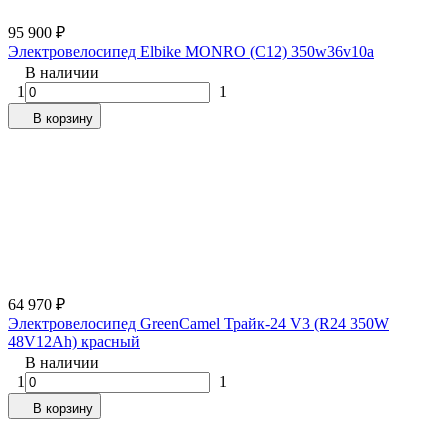
95 900
₽
Электровелосипед Elbike MONRO (C12) 350w36v10a
В наличии
1
1
В корзину
64 970
₽
Электровелосипед GreenCamel Трайк-24 V3 (R24 350W
48V12Ah) красный
В наличии
1
1
В корзину