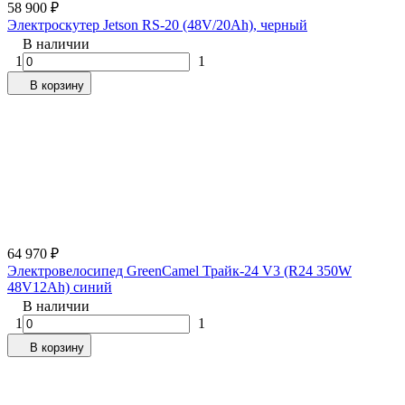
58 900
₽
Электроскутер Jetson RS-20 (48V/20Ah), черный
В наличии
1
1
В корзину
64 970
₽
Электровелосипед GreenCamel Трайк-24 V3 (R24 350W
48V12Ah) синий
В наличии
1
1
В корзину