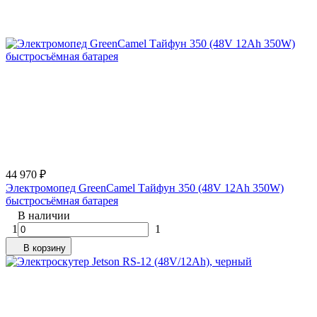
44 970
₽
Электромопед GreenCamel Тайфун 350 (48V 12Ah 350W)
быстросъёмная батарея
В наличии
1
1
В корзину