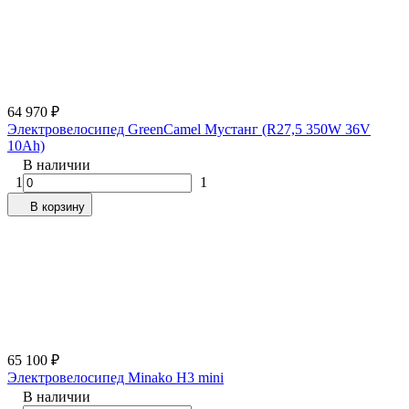
64 970
₽
Электровелосипед GreenCamel Мустанг (R27,5 350W 36V
10Ah)
В наличии
1
1
В корзину
65 100
₽
Электровелосипед Minako H3 mini
В наличии