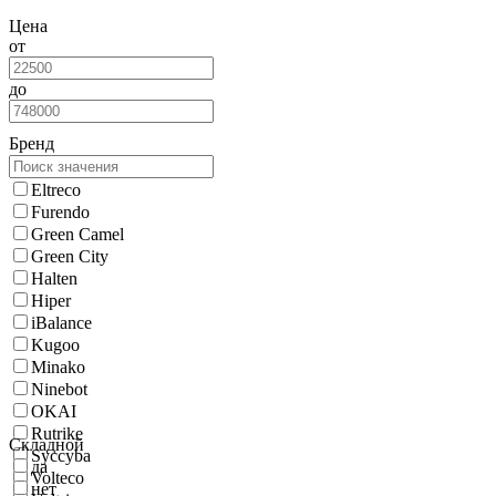
Цена
от
до
Бренд
Eltreco
Furendo
Green Camel
Green City
Halten
Hiper
iBalance
Kugoo
Minako
Ninebot
OKAI
Rutrike
Складной
Syccyba
да
Volteco
нет