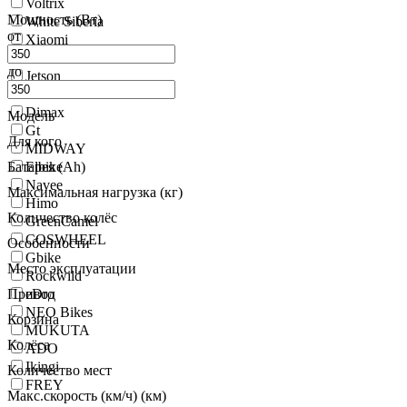
Voltrix
Мощность (Вт)
White Siberia
от
Xiaomi
Yokamura
до
Jetson
INTRO
Dimax
Модель
Gt
Для кого
MIDWAY
Батарея (Ah)
Elbike
Navee
Максимальная нагрузка (кг)
Himo
Количество колёс
GreenCamel
COSWHEEL
Особенности
Gbike
Место эксплуатации
Rockwild
Привод
eDro
NEO Bikes
Корзина
MUKUTA
Колёса
ADO
Ikingi
Количество мест
FREY
Макс.скорость (км/ч) (км)