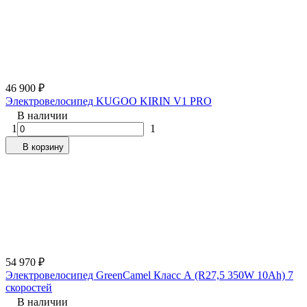
46 900
₽
Электровелосипед KUGOO KIRIN V1 PRO
В наличии
1
1
В корзину
54 970
₽
Электровелосипед GreenCamel Класс А (R27,5 350W 10Ah) 7
скоростей
В наличии