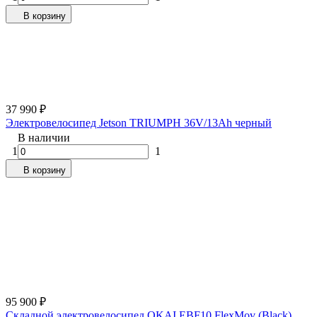
В корзину
37 990
₽
Электровелосипед Jetson TRIUMPH 36V/13Ah черный
В наличии
1
1
В корзину
95 900
₽
Складной электровелосипед OKAI EBF10 FlexMov (Black)