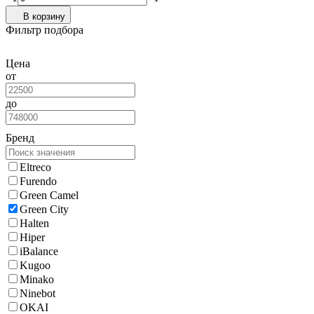
В корзину
Фильтр подбора
Цена
от
до
Бренд
Eltreco
Furendo
Green Camel
Green City
Halten
Hiper
iBalance
Kugoo
Minako
Ninebot
OKAI