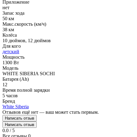
Приложение
нет
Запас хода
50 км
Макс.скорость (км/ч)
38 км
Колёса
10 дюймов, 12 дюймов
Для кого
детский
Мощность
1300 Вт
Модель
WHITE SIBERIA SOCHI
Батарея (Ah)
12
Время полной зарядки
5 часов
Бренд
White Siberia
Отзывов ещё нет — ваш может стать первым.
Написать отзыв
Написать отзыв
0.0 / 5
Все отзывы
0