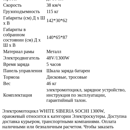
Скорость
38 км/ч
Грузоподъемность
115 кг
Габариты (см) Д x Ш
142*30*62
x В
Габариты в
собранном
140*65*87
состоянии (см) Д x
Ш x В
Материал рамы
Металл
Электродвигатель
48V/1300W
Время заряда
5 часов
Панель управления
Шкала заряда батареи
Тормоза
Дисковые, тросовые
Вес
46 кг
электромотоцикл, зарядное устройство,
Комплектация
инструкция по эксплуатации,
гарантийный талон.
Электромотоцикл WHITE SIBERIA SOCHI 1300W,
оранжевый относится к категории Электроскутеры. Доступна
доставка курьером, транспортными компаниями. Оплата
наличными или безналичным расчетом. Чтобы заказать