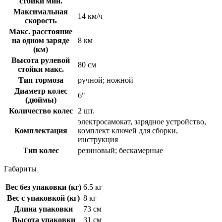
стойки мин.
Максимальная
14 км/ч
скорость
Макс. расстояние
на одном заряде
8 км
(км)
Высота рулевой
80 см
стойки макс.
Тип тормоза
ручной; ножной
Диаметр колес
6"
(дюймы)
Количество колес
2 шт.
электросамокат, зарядное устройство,
Комплектация
комплект ключей для сборки,
инструкция
Тип колес
резиновый; бескамерные
Габариты
Вес без упаковки (кг)
6.5 кг
Вес с упаковкой (кг)
8 кг
Длина упаковки
73 см
Высота упаковки
31 см