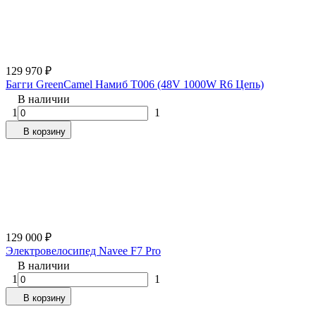
129 970
₽
Багги GreenCamel Намиб T006 (48V 1000W R6 Цепь)
В наличии
1
1
В корзину
129 000
₽
Электровелосипед Navee F7 Pro
В наличии
1
1
В корзину