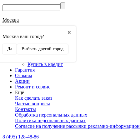
Москва
О магазине
✖
Наши реквизиты
Москва ваш город?
Наши сертификаты
Оптовикам
Да
Выбрать другой город
Сотрудничество
Доставка и оплата
Купить в кредит
Гарантия
Отзывы
Акции
Ремонт и сервис
Ещё
Как сделать заказ
Частые вопросы
Контакты
Обработка персональных данных
Политика персональных данных
Согласие на получение рассылки рекламно-информацио
8 (495) 128-48-86