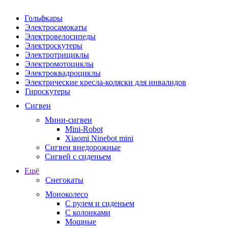
Гольфкары
Электросамокаты
Электровелосипеды
Электроскутеры
Электротрициклы
Электромотоциклы
Электроквадроциклы
Электрические кресла-коляски для инвалидов
Гироскутеры
Сигвеи
Мини-сигвеи
Mini-Robot
Xiaomi Ninebot mini
Сигвеи внедорожные
Сигвей с сиденьем
Ещё
Снегокаты
Моноколесо
С рулем и сиденьем
С колонками
Мощные