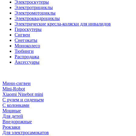
Электроскутеры
Электротрициклы
Электромотоциклы
Электроквадроциклы
Электрические кресла-коляски для инвалидов
Гироскутеры
Сигвеи
Снегокаты
Моноколесо
Тюбинги
Распродажа
Аксессуары
Мини-сигвеи
Mini-Robot
Xiaomi Ninebot mini
С рулем и сиденьем
С колонками
Мощные
Для детей
Внедорожные
Рюкзаки
Для электросамокатов