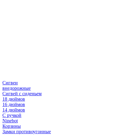
Сигвеи
внедорожные
Сигвей с сиденьем
18 дюймов
16 дюймов
14 дюймов
С ручкой
Ninebot
Корзины
Замки противоугонные