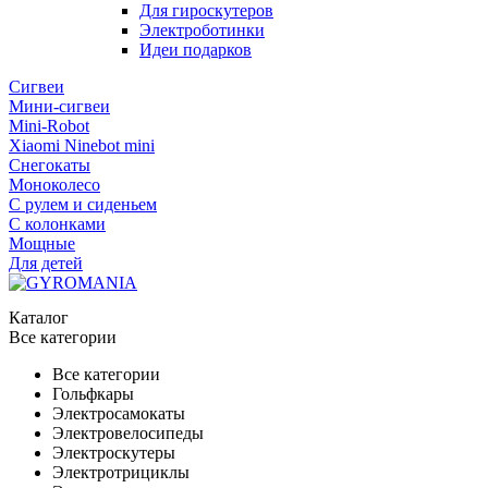
Для гироскутеров
Электроботинки
Идеи подарков
Сигвеи
Мини-сигвеи
Mini-Robot
Xiaomi Ninebot mini
Снегокаты
Моноколесо
С рулем и сиденьем
С колонками
Мощные
Для детей
Каталог
Все категории
Все категории
Гольфкары
Электросамокаты
Электровелосипеды
Электроскутеры
Электротрициклы