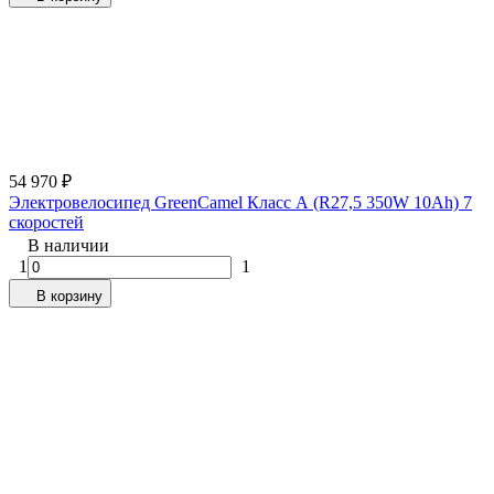
54 970
₽
Электровелосипед GreenCamel Класс А (R27,5 350W 10Ah) 7
скоростей
В наличии
1
1
В корзину