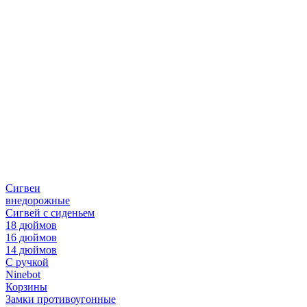
Сигвеи
внедорожные
Сигвей с сиденьем
18 дюймов
16 дюймов
14 дюймов
С ручкой
Ninebot
Корзины
Замки противоугонные