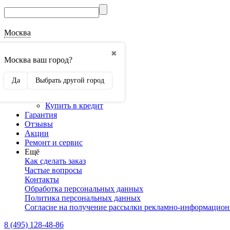
Москва
О магазине
✖
Наши реквизиты
Москва ваш город?
Наши сертификаты
Оптовикам
Да
Выбрать другой город
Сотрудничество
Доставка и оплата
Купить в кредит
Гарантия
Отзывы
Акции
Ремонт и сервис
Ещё
Как сделать заказ
Частые вопросы
Контакты
Обработка персональных данных
Политика персональных данных
Согласие на получение рассылки рекламно-информацио
8 (495) 128-48-86