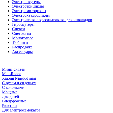
Электроскутеры
Электротрициклы
Электромотоциклы
Электроквадроциклы
Электрические кресла-коляски для инвалидов
Гироскутеры
Сигвеи
Снегокаты
Моноколесо
Тюбинги
Распродажа
Аксессуары
Мини-сигвеи
Mini-Robot
Xiaomi Ninebot mini
С рулем и сиденьем
С колонками
Мощные
Для детей
Внедорожные
Рюкзаки
Для электросамокатов