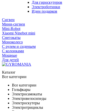
Для гироскутеров
Электроботинки
Идеи подарков
Сигвеи
Мини-сигвеи
Mini-Robot
Xiaomi Ninebot mini
Снегокаты
Моноколесо
С рулем и сиденьем
С колонками
Мощные
Для детей
Каталог
Все категории
Все категории
Гольфкары
Электросамокаты
Электровелосипеды
Электроскутеры
Электротрициклы