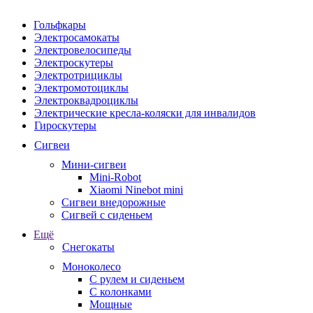
Гольфкары
Электросамокаты
Электровелосипеды
Электроскутеры
Электротрициклы
Электромотоциклы
Электроквадроциклы
Электрические кресла-коляски для инвалидов
Гироскутеры
Сигвеи
Мини-сигвеи
Mini-Robot
Xiaomi Ninebot mini
Сигвеи внедорожные
Сигвей с сиденьем
Ещё
Снегокаты
Моноколесо
С рулем и сиденьем
С колонками
Мощные