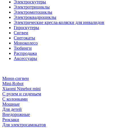
Электроскутеры
Электротрициклы
Электромотоциклы
Электроквадроциклы
Электрические кресла-коляски для инвалидов
Гироскутеры
Сигвеи
Снегокаты
Моноколесо
Тюбинги
Распродажа
Аксессуары
Мини-сигвеи
Mini-Robot
Xiaomi Ninebot mini
С рулем и сиденьем
С колонками
Мощные
Для детей
Внедорожные
Рюкзаки
Для электросамокатов