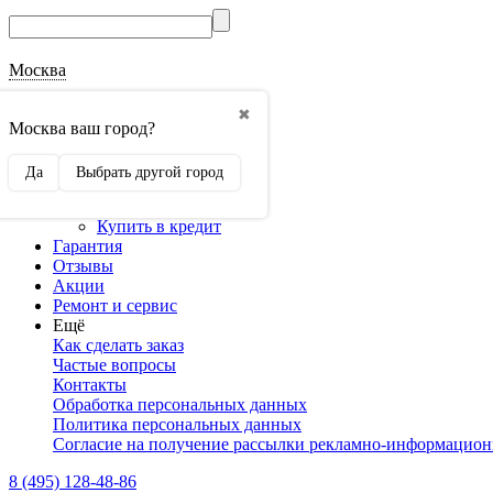
Москва
О магазине
✖
Наши реквизиты
Москва ваш город?
Наши сертификаты
Оптовикам
Да
Выбрать другой город
Сотрудничество
Доставка и оплата
Купить в кредит
Гарантия
Отзывы
Акции
Ремонт и сервис
Ещё
Как сделать заказ
Частые вопросы
Контакты
Обработка персональных данных
Политика персональных данных
Согласие на получение рассылки рекламно-информацио
8 (495) 128-48-86