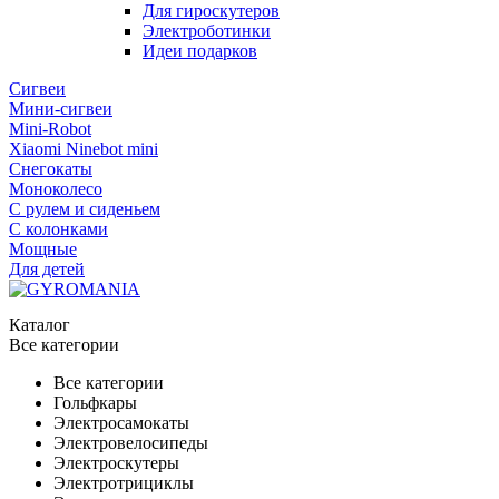
Для гироскутеров
Электроботинки
Идеи подарков
Сигвеи
Мини-сигвеи
Mini-Robot
Xiaomi Ninebot mini
Снегокаты
Моноколесо
С рулем и сиденьем
С колонками
Мощные
Для детей
Каталог
Все категории
Все категории
Гольфкары
Электросамокаты
Электровелосипеды
Электроскутеры
Электротрициклы