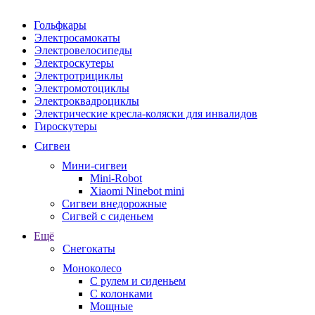
Гольфкары
Электросамокаты
Электровелосипеды
Электроскутеры
Электротрициклы
Электромотоциклы
Электроквадроциклы
Электрические кресла-коляски для инвалидов
Гироскутеры
Сигвеи
Мини-сигвеи
Mini-Robot
Xiaomi Ninebot mini
Сигвеи внедорожные
Сигвей с сиденьем
Ещё
Снегокаты
Моноколесо
С рулем и сиденьем
С колонками
Мощные