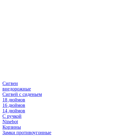
Сигвеи
внедорожные
Сигвей с сиденьем
18 дюймов
16 дюймов
14 дюймов
С ручкой
Ninebot
Корзины
Замки противоугонные