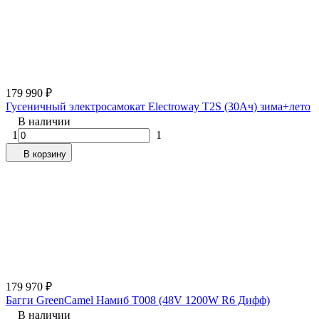
179 990
₽
Гусеничный электросамокат Electroway T2S (30Ач) зима+лето
В наличии
1
1
В корзину
179 970
₽
Багги GreenCamel Намиб T008 (48V 1200W R6 Дифф)
В наличии