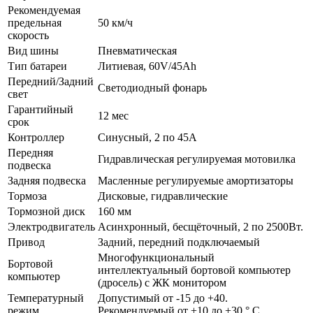
Рекомендуемая
предельная
50 км/ч
скорость
Вид шины
Пневматическая
Тип батареи
Литиевая, 60V/45Ah
Передний/Задний
Светодиодный фонарь
свет
Гарантийный
12 мес
срок
Контроллер
Синусный, 2 по 45А
Передняя
Гидравлическая регулируемая мотовилка
подвеска
Задняя подвеска
Масленные регулируемые амортизаторы
Тормоза
Дисковые, гидравлические
Тормозной диск
160 мм
Электродвигатель
Асинхронный, бесщёточный, 2 по 2500Вт.
Привод
Задний, передний подключаемый
Многофункциональный
Бортовой
интеллектуальный бортовой компьютер
компьютер
(дросель) с ЖК монитором
Температурный
Допустимый от -15 до +40.
режим
Рекомендуемый от +10 до +30 ° С.