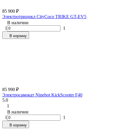
85 900
₽
Электротрицикл CityCoco TRIKE GT-EV5
В наличии
1
1
В корзину
85 990
₽
Электросамокат Ninebot KickScooter F40
5.0
1
В наличии
1
1
В корзину