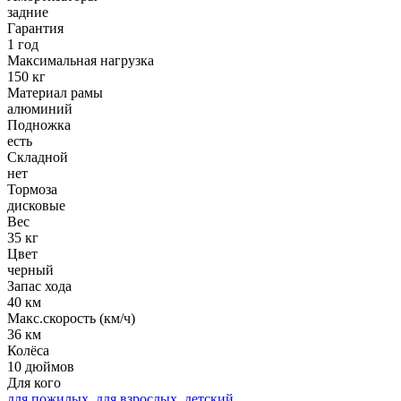
задние
Гарантия
1 год
Максимальная нагрузка
150 кг
Материал рамы
алюминий
Подножка
есть
Складной
нет
Тормоза
дисковые
Вес
35 кг
Цвет
черный
Запас хода
40 км
Макс.скорость (км/ч)
36 км
Колёса
10 дюймов
Для кого
для пожилых
,
для взрослых
,
детский