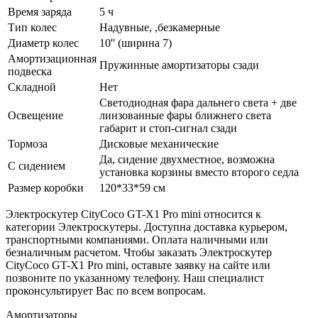
Время заряда
5 ч
Тип колес
Надувные, ,безкамерные
Диаметр колес
10'' (ширина 7)
Амортизационная
Пружинные амортизаторы сзади
подвеска
Складной
Нет
Светодиодная фара дальнего света + две
Освещение
линзованные фары ближнего света
габарит и стоп-сигнал сзади
Тормоза
Дисковые механические
Да, сидение двухместное, возможна
С сидением
установка корзины вместо второго седла
Размер коробки
120*33*59 см
Электроскутер CityCoco GT-X1 Pro mini относится к
категории Электроскутеры. Доступна доставка курьером,
транспортными компаниями. Оплата наличными или
безналичным расчетом. Чтобы заказать Электроскутер
CityCoco GT-X1 Pro mini, оставьте заявку на сайте или
позвоните по указанному телефону. Наш специалист
проконсультирует Вас по всем вопросам.
Амортизаторы