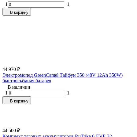
1
1
В корзину
44 970
₽
Электромопед GreenCamel Тайфун 350 (48V 12Ah 350W)
быстросъёмная батарея
В наличии
1
1
В корзину
44 500
₽
Комплект тяговых аккумуляторов RuTrike 6-EVF-32