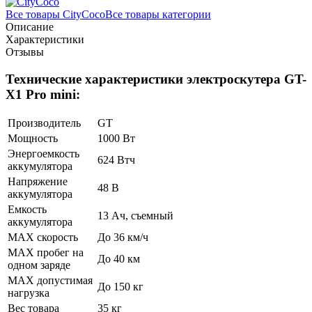
Все товары CityCoco
Все товары категории
Описание
Характеристики
Отзывы
Технические характеристики электроскутера GT-
X1 Pro mini:
Производитель
GT
Мощность
1000 Вт
Энергоемкость
624 Втч
аккумулятора
Напряжение
48 В
аккумулятора
Емкость
13 Ач, съемный
аккумулятора
MAX скорость
До 36 км/ч
MAX пробег на
До 40 км
одном заряде
MAX допустимая
До 150 кг
нагрузка
Вес товара
35 кг