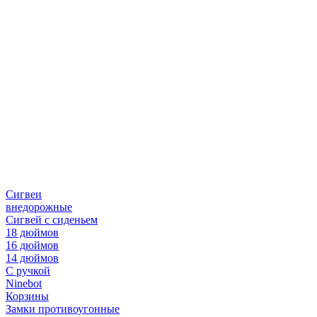
Сигвеи
внедорожные
Сигвей с сиденьем
18 дюймов
16 дюймов
14 дюймов
С ручкой
Ninebot
Корзины
Замки противоугонные