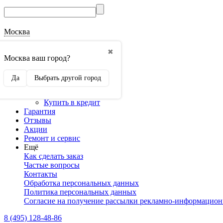
Москва
О магазине
✖
Наши реквизиты
Москва ваш город?
Наши сертификаты
Оптовикам
Да
Выбрать другой город
Сотрудничество
Доставка и оплата
Купить в кредит
Гарантия
Отзывы
Акции
Ремонт и сервис
Ещё
Как сделать заказ
Частые вопросы
Контакты
Обработка персональных данных
Политика персональных данных
Согласие на получение рассылки рекламно-информацио
8 (495) 128-48-86