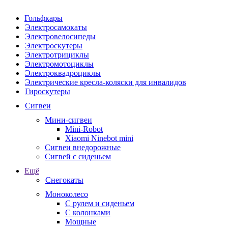
Гольфкары
Электросамокаты
Электровелосипеды
Электроскутеры
Электротрициклы
Электромотоциклы
Электроквадроциклы
Электрические кресла-коляски для инвалидов
Гироскутеры
Сигвеи
Мини-сигвеи
Mini-Robot
Xiaomi Ninebot mini
Сигвеи внедорожные
Сигвей с сиденьем
Ещё
Снегокаты
Моноколесо
С рулем и сиденьем
С колонками
Мощные