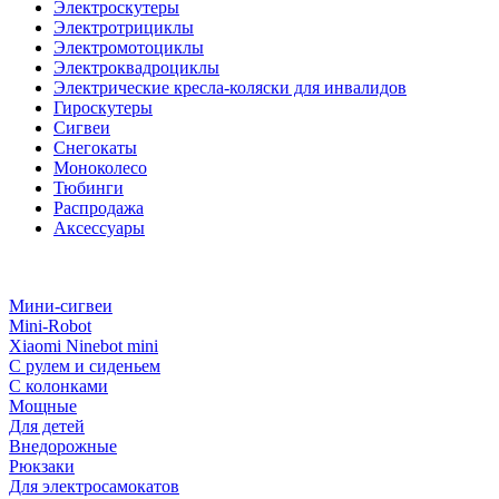
Электроскутеры
Электротрициклы
Электромотоциклы
Электроквадроциклы
Электрические кресла-коляски для инвалидов
Гироскутеры
Сигвеи
Снегокаты
Моноколесо
Тюбинги
Распродажа
Аксессуары
Мини-сигвеи
Mini-Robot
Xiaomi Ninebot mini
С рулем и сиденьем
С колонками
Мощные
Для детей
Внедорожные
Рюкзаки
Для электросамокатов