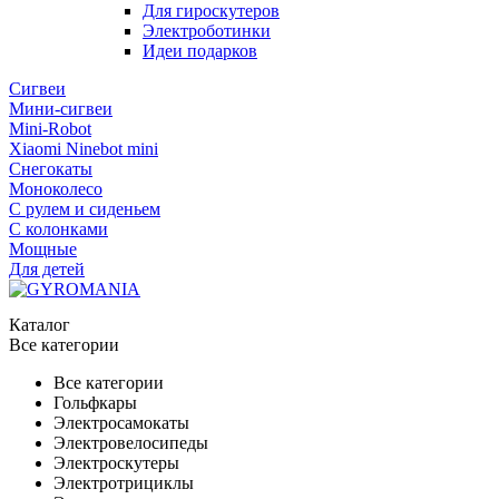
Для гироскутеров
Электроботинки
Идеи подарков
Сигвеи
Мини-сигвеи
Mini-Robot
Xiaomi Ninebot mini
Снегокаты
Моноколесо
С рулем и сиденьем
С колонками
Мощные
Для детей
Каталог
Все категории
Все категории
Гольфкары
Электросамокаты
Электровелосипеды
Электроскутеры
Электротрициклы