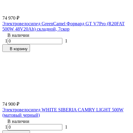
74 970
₽
Электровелосипед GreenCamel Форвард GT V7Pro (R20FAT
500W 48V20Ah) складной, 7скор
В наличии
1
1
В корзину
74 900
₽
Электровелосипед WHITE SIBERIA CAMRY LIGHT 500W
(матовый черный)
В наличии
1
1