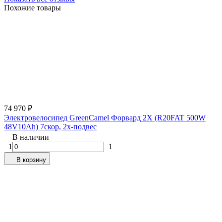
Похожие товары
74 970
₽
Электровелосипед GreenCamel Форвард 2X (R20FAT 500W
48V10Ah) 7скор, 2х-подвес
В наличии
1
1
В корзину