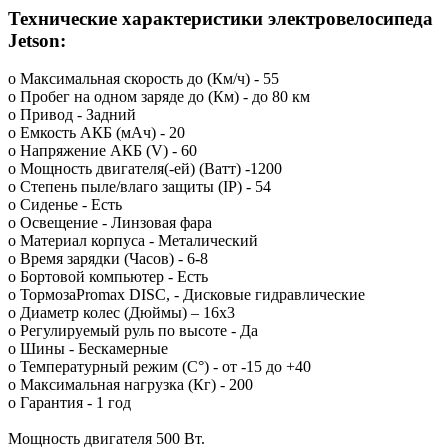
Технические характеристики электровелосипеда
Jetson:
o Максимальная скорость до (Км/ч) - 55
o Пробег на одном заряде до (Км) - до 80 км
o Привод - Задний
o Емкость АКБ (мАч) - 20
o Напряжение АКБ (V) - 60
o Мощность двигателя(-ей) (Ватт) -1200
o Степень пыле/влаго защиты (IP) - 54
o Сиденье - Есть
o Освещение - Линзовая фара
o Материал корпуса - Металический
o Время зарядки (Часов) - 6-8
o Бортовой компьютер - Есть
o ТормозаPromax DISC, - Дисковые гидравлические
o Диаметр колес (Дюймы) – 16х3
o Регулируемый руль по высоте - Да
o Шины - Бескамерные
o Температурный режим (С°) - от -15 до +40
o Максимальная нагрузка (Кг) - 200
o Гарантия - 1 год
Мощность двигателя 500 Вт.