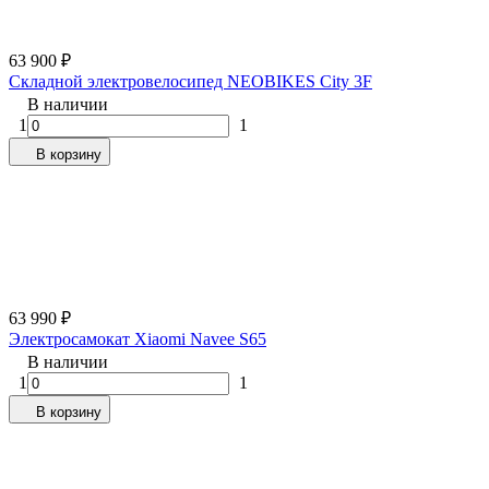
63 900
₽
Складной электровелосипед NEOBIKES City 3F
В наличии
1
1
В корзину
63 990
₽
Электросамокат Xiaomi Navee S65
В наличии
1
1
В корзину