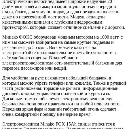
Электрический велосипед имеет широкие надувные 20-
дюймовые колёса и амортизационную систему спереди и
сзади, благодаря чему он подходит для поездок по шоссе и
даже по пересечённой местности. Модель оснащена
качественными шинами с глубоким внедорожным
протектором, который создаёт отличное сцепление с дорогой.
Минако ФОКС оборудован мощным мотором на 1000 ватт, с
ним вы сможете взбираться на самые крутые подъёмы и
разгоняться до 55 км/ч. Вы сможете кататься на
электрофэтбайке продолжительное время без усталости за
счёт удобного сиденья. В задней части
электровектровелосипеда есть вместительный багажник для
перевоза пассажиров или вещей.
Для удобства на руле находится небольшой бардачок, в
который можно убрать телефон или кошелёк. Также в рулевой
части расположены: тормозные рычаги, информационный
дисплей, кнопки управления подсветкой и курок газа.
Дисковые тормоза обеспечат электронному велосипеду
безопасную остановку практически на любой поверхности.
Передняя яркая фара и задний габаритный огонь сделают
очень комфортной поездку в вечернее время.
Электровелосипед Minako FOX 15Ah спицы относится к