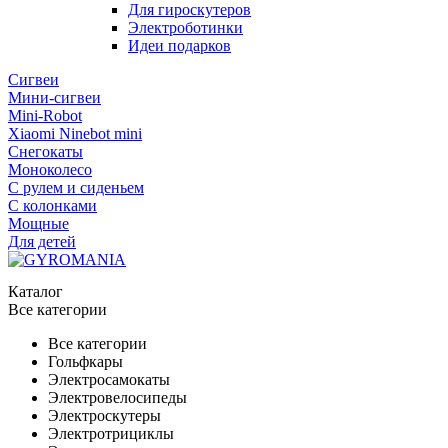
Для гироскутеров
Электроботинки
Идеи подарков
Сигвеи
Мини-сигвеи
Mini-Robot
Xiaomi Ninebot mini
Снегокаты
Моноколесо
С рулем и сиденьем
С колонками
Мощные
Для детей
Каталог
Все категории
Все категории
Гольфкары
Электросамокаты
Электровелосипеды
Электроскутеры
Электротрициклы