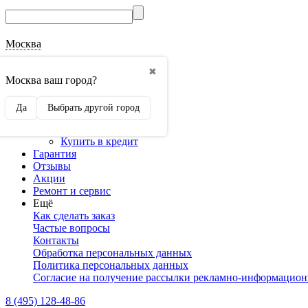
Москва
О магазине
✖
Наши реквизиты
Москва ваш город?
Наши сертификаты
Оптовикам
Да
Выбрать другой город
Сотрудничество
Доставка и оплата
Купить в кредит
Гарантия
Отзывы
Акции
Ремонт и сервис
Ещё
Как сделать заказ
Частые вопросы
Контакты
Обработка персональных данных
Политика персональных данных
Согласие на получение рассылки рекламно-информацио
8 (495) 128-48-86