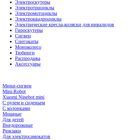
Электроскутеры
Электротрициклы
Электромотоциклы
Электроквадроциклы
Электрические кресла-коляски для инвалидов
Гироскутеры
Сигвеи
Снегокаты
Моноколесо
Тюбинги
Распродажа
Аксессуары
Мини-сигвеи
Mini-Robot
Xiaomi Ninebot mini
С рулем и сиденьем
С колонками
Мощные
Для детей
Внедорожные
Рюкзаки
Для электросамокатов