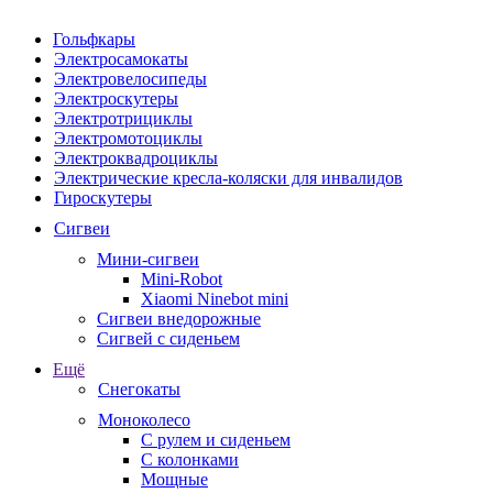
Гольфкары
Электросамокаты
Электровелосипеды
Электроскутеры
Электротрициклы
Электромотоциклы
Электроквадроциклы
Электрические кресла-коляски для инвалидов
Гироскутеры
Сигвеи
Мини-сигвеи
Mini-Robot
Xiaomi Ninebot mini
Сигвеи внедорожные
Сигвей с сиденьем
Ещё
Снегокаты
Моноколесо
С рулем и сиденьем
С колонками
Мощные