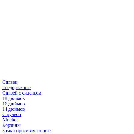
Сигвеи
внедорожные
Сигвей с сиденьем
18 дюймов
16 дюймов
14 дюймов
С ручкой
Ninebot
Корзины
Замки противоугонные