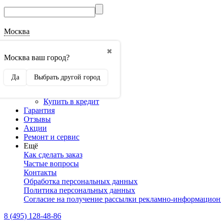
Москва
О магазине
✖
Наши реквизиты
Москва ваш город?
Наши сертификаты
Оптовикам
Да
Выбрать другой город
Сотрудничество
Доставка и оплата
Купить в кредит
Гарантия
Отзывы
Акции
Ремонт и сервис
Ещё
Как сделать заказ
Частые вопросы
Контакты
Обработка персональных данных
Политика персональных данных
Согласие на получение рассылки рекламно-информацио
8 (495) 128-48-86