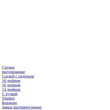
Сигвеи
внедорожные
Сигвей с сиденьем
18 дюймов
16 дюймов
14 дюймов
С ручкой
Ninebot
Корзины
Замки противоугонные