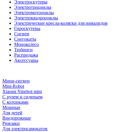
Электроскутеры
Электротрициклы
Электромотоциклы
Электроквадроциклы
Электрические кресла-коляски для инвалидов
Гироскутеры
Сигвеи
Снегокаты
Моноколесо
Тюбинги
Распродажа
Аксессуары
Мини-сигвеи
Mini-Robot
Xiaomi Ninebot mini
С рулем и сиденьем
С колонками
Мощные
Для детей
Внедорожные
Рюкзаки
Для электросамокатов