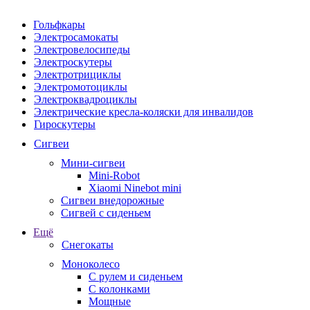
Гольфкары
Электросамокаты
Электровелосипеды
Электроскутеры
Электротрициклы
Электромотоциклы
Электроквадроциклы
Электрические кресла-коляски для инвалидов
Гироскутеры
Сигвеи
Мини-сигвеи
Mini-Robot
Xiaomi Ninebot mini
Сигвеи внедорожные
Сигвей с сиденьем
Ещё
Снегокаты
Моноколесо
С рулем и сиденьем
С колонками
Мощные