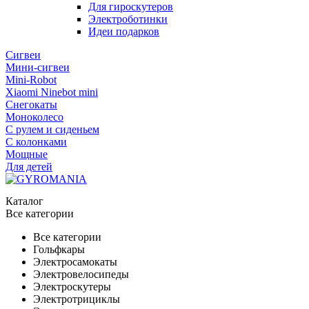
Для гироскутеров
Электроботинки
Идеи подарков
Сигвеи
Мини-сигвеи
Mini-Robot
Xiaomi Ninebot mini
Снегокаты
Моноколесо
С рулем и сиденьем
С колонками
Мощные
Для детей
Каталог
Все категории
Все категории
Гольфкары
Электросамокаты
Электровелосипеды
Электроскутеры
Электротрициклы