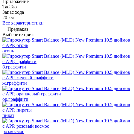
Приложение
TaoTao
Запас хода
20 км
Все характеристики
Предзаказ
Выберите цвет:
огонь
б.граффити
ж.граффити
ор.граффити
пират
роз.космос