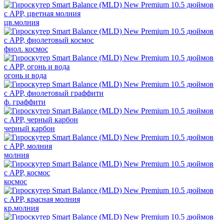
цв.молния
фиол. космос
огонь и вода
ф. граффити
черный карбон
молния
космос
кр.молния