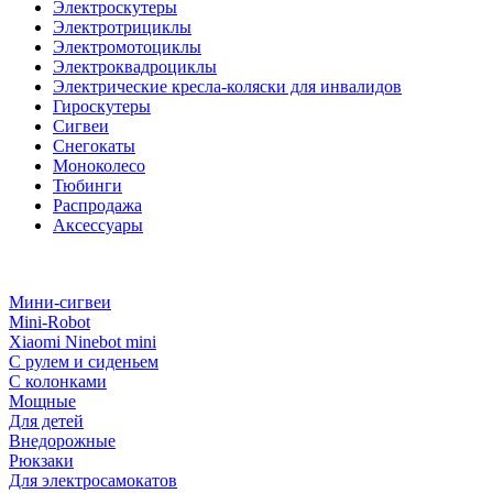
Электроскутеры
Электротрициклы
Электромотоциклы
Электроквадроциклы
Электрические кресла-коляски для инвалидов
Гироскутеры
Сигвеи
Снегокаты
Моноколесо
Тюбинги
Распродажа
Аксессуары
Мини-сигвеи
Mini-Robot
Xiaomi Ninebot mini
С рулем и сиденьем
С колонками
Мощные
Для детей
Внедорожные
Рюкзаки
Для электросамокатов