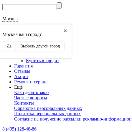
Москва
О магазине
✖
Наши реквизиты
Москва ваш город?
Наши сертификаты
Оптовикам
Да
Выбрать другой город
Сотрудничество
Доставка и оплата
Купить в кредит
Гарантия
Отзывы
Акции
Ремонт и сервис
Ещё
Как сделать заказ
Частые вопросы
Контакты
Обработка персональных данных
Политика персональных данных
Согласие на получение рассылки рекламно-информацио
8 (495) 128-48-86