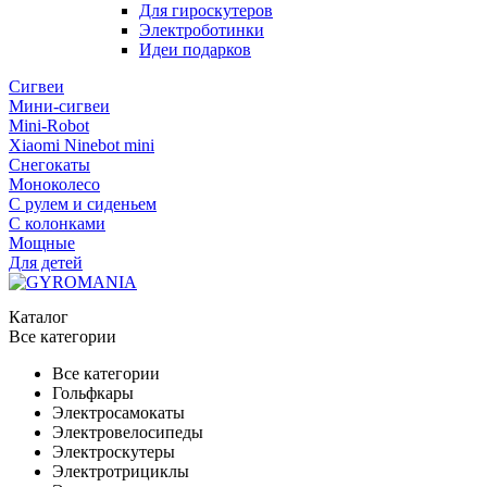
Для гироскутеров
Электроботинки
Идеи подарков
Сигвеи
Мини-сигвеи
Mini-Robot
Xiaomi Ninebot mini
Снегокаты
Моноколесо
С рулем и сиденьем
С колонками
Мощные
Для детей
Каталог
Все категории
Все категории
Гольфкары
Электросамокаты
Электровелосипеды
Электроскутеры
Электротрициклы