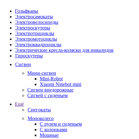
Гольфкары
Электросамокаты
Электровелосипеды
Электроскутеры
Электротрициклы
Электромотоциклы
Электроквадроциклы
Электрические кресла-коляски для инвалидов
Гироскутеры
Сигвеи
Мини-сигвеи
Mini-Robot
Xiaomi Ninebot mini
Сигвеи внедорожные
Сигвей с сиденьем
Ещё
Снегокаты
Моноколесо
С рулем и сиденьем
С колонками
Мощные