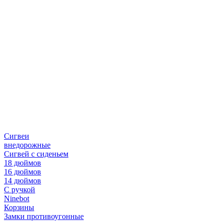
Сигвеи
внедорожные
Сигвей с сиденьем
18 дюймов
16 дюймов
14 дюймов
С ручкой
Ninebot
Корзины
Замки противоугонные