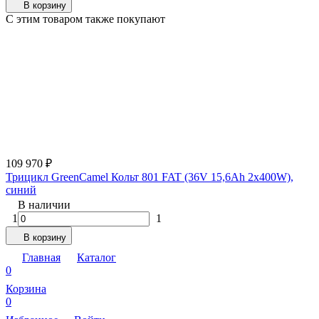
В корзину
C этим товаром также покупают
109 970
₽
Трицикл GreenCamel Кольт 801 FAT (36V 15,6Ah 2x400W),
синий
В наличии
1
1
В корзину
Главная
Каталог
0
Корзина
0