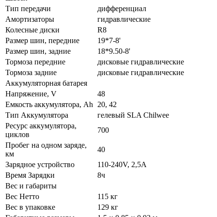
Тип передачи
дифференциал
Амортизаторы
гидравлические
Колесные диски
R8
Размер шин, передние
19*7-8'
Размер шин, задние
18*9.50-8'
Тормоза передние
дисковые гидравлические
Тормоза задние
дисковые гидравлические
Аккумуляторная батарея
Напряжение, V
48
Емкость аккумулятора, Ah
20, 42
Тип Аккумулятора
гелевый SLA Chilwee
Ресурс аккумулятора,
700
циклов
Пробег на одном заряде,
40
км
Зарядное устройство
110-240V, 2,5A
Время Зарядки
8ч
Вес и габариты
Вес Нетто
115 кг
Вес в упаковке
129 кг