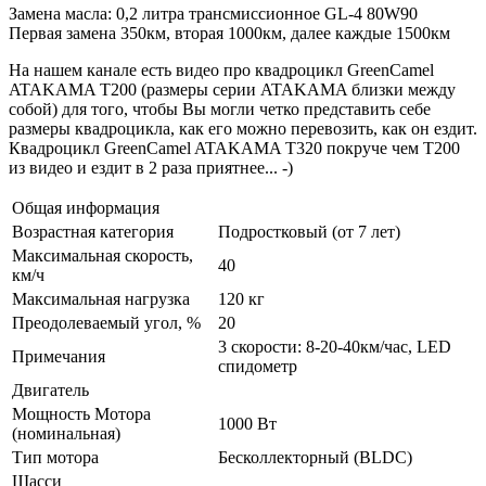
Замена масла: 0,2 литра трансмиссионное GL-4 80W90
Первая замена 350км, вторая 1000км, далее каждые 1500км
На нашем канале есть видео про квадроцикл GreenCamel
ATAKAMA T200 (размеры серии ATAKAMA близки между
собой) для того, чтобы Вы могли четко представить себе
размеры квадроцикла, как его можно перевозить, как он ездит.
Квадроцикл GreenCamel ATAKAMA T320 покруче чем T200
из видео и ездит в 2 раза приятнее... -)
Общая информация
Возрастная категория
Подростковый (от 7 лет)
Максимальная скорость,
40
км/ч
Максимальная нагрузка
120 кг
Преодолеваемый угол, %
20
3 скорости: 8-20-40км/час, LED
Примечания
спидометр
Двигатель
Мощность Мотора
1000 Вт
(номинальная)
Тип мотора
Бесколлекторный (BLDC)
Шасси