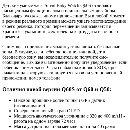
Детские умные часы Smart Baby Watch Q60S отличаются
насыщенным функционалом и оригинальным дизайном.
Благодаря русскоязычному приложению Вы в любой момент
в режиме реального времени можете узнать местонахождение
своего ребенка. История перемещений записывается и
хранится с указанием всех точек на карте, даты и точного
времени.
С помощью приложения можно устанавливать безопасные
зоны. В случае, если ребенок покинет или войдет в
безопасную зону, вы незамедлительно получите смс-
сообщение. Так же вы мгновенно получите уведомление, если
ребенок снимет часы. Часы снабжены кнопкой SOS, при
нажатии на которую активируется вызов на установленный в
приложении номер телефона.
Отличия новой версии Q60S от Q60 и Q50:
В новой прошивке более точный GPS-датчик
(отслеживание)
Совершенно новый экран OLED
Мощность аккумулятора увеличина c 320 до 400 mAH -
работа на одном заряде 72 часа
Масса устройства стала меньше почти на 40 грамм