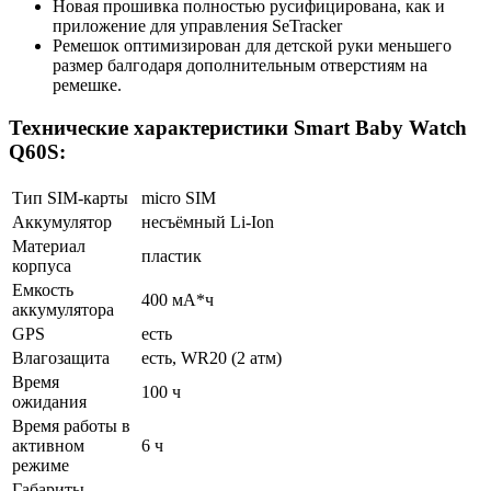
Новая прошивка полностью русифицирована, как и
приложение для управления SeTracker
Ремешок оптимизирован для детской руки меньшего
размер балгодаря дополнительным отверстиям на
ремешке.
Технические характеристики Smart Baby Watch
Q60S:
Тип SIM-карты
micro SIM
Аккумулятор
несъёмный Li-Ion
Материал
пластик
корпуса
Емкость
400 мА*ч
аккумулятора
GPS
есть
Влагозащита
есть, WR20 (2 атм)
Время
100 ч
ожидания
Время работы в
активном
6 ч
режиме
Габариты