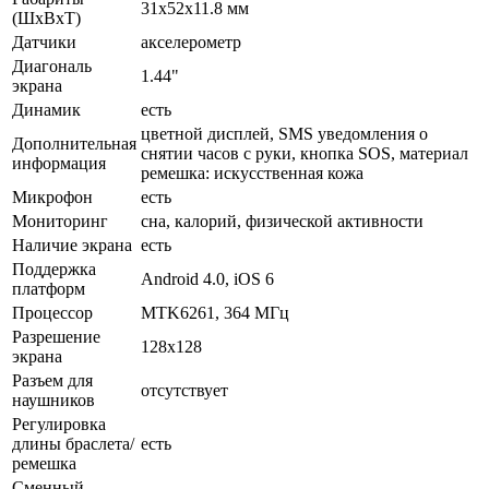
31x52x11.8 мм
(ШхВхТ)
Датчики
акселерометр
Диагональ
1.44"
экрана
Динамик
есть
цветной дисплей, SMS уведомления о
Дополнительная
снятии часов с руки, кнопка SOS, материал
информация
ремешка: искусственная кожа
Микрофон
есть
Мониторинг
сна, калорий, физической активности
Наличие экрана
есть
Поддержка
Android 4.0, iOS 6
платформ
Процессор
MTK6261, 364 МГц
Разрешение
128x128
экрана
Разъем для
отсутствует
наушников
Регулировка
длины браслета/
есть
ремешка
Сменный