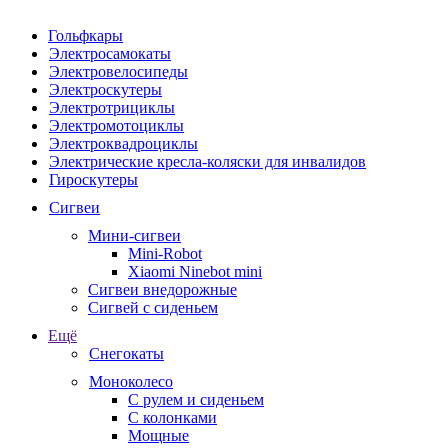
Гольфкары
Электросамокаты
Электровелосипеды
Электроскутеры
Электротрициклы
Электромотоциклы
Электроквадроциклы
Электрические кресла-коляски для инвалидов
Гироскутеры
Сигвеи
Мини-сигвеи
Mini-Robot
Xiaomi Ninebot mini
Сигвеи внедорожные
Сигвей с сиденьем
Ещё
Снегокаты
Моноколесо
С рулем и сиденьем
С колонками
Мощные