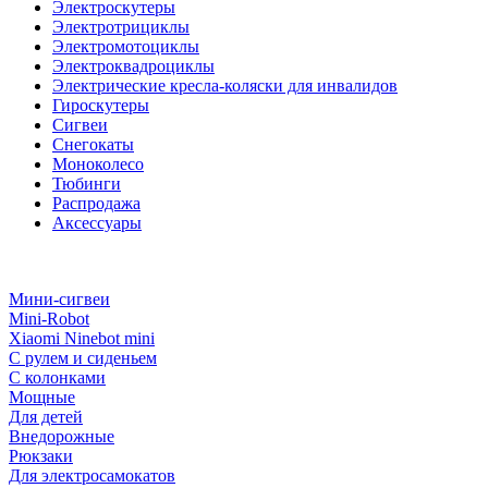
Электроскутеры
Электротрициклы
Электромотоциклы
Электроквадроциклы
Электрические кресла-коляски для инвалидов
Гироскутеры
Сигвеи
Снегокаты
Моноколесо
Тюбинги
Распродажа
Аксессуары
Мини-сигвеи
Mini-Robot
Xiaomi Ninebot mini
С рулем и сиденьем
С колонками
Мощные
Для детей
Внедорожные
Рюкзаки
Для электросамокатов