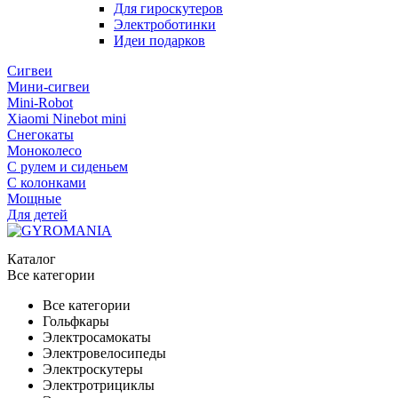
Для гироскутеров
Электроботинки
Идеи подарков
Сигвеи
Мини-сигвеи
Mini-Robot
Xiaomi Ninebot mini
Снегокаты
Моноколесо
С рулем и сиденьем
С колонками
Мощные
Для детей
Каталог
Все категории
Все категории
Гольфкары
Электросамокаты
Электровелосипеды
Электроскутеры
Электротрициклы