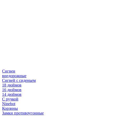
Сигвеи
внедорожные
Сигвей с сиденьем
18 дюймов
16 дюймов
14 дюймов
С ручкой
Ninebot
Корзины
Замки противоугонные