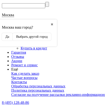
Москва
О магазине
✖
Наши реквизиты
Москва ваш город?
Наши сертификаты
Оптовикам
Да
Выбрать другой город
Сотрудничество
Доставка и оплата
Купить в кредит
Гарантия
Отзывы
Акции
Ремонт и сервис
Ещё
Как сделать заказ
Частые вопросы
Контакты
Обработка персональных данных
Политика персональных данных
Согласие на получение рассылки рекламно-информацио
8 (495) 128-48-86