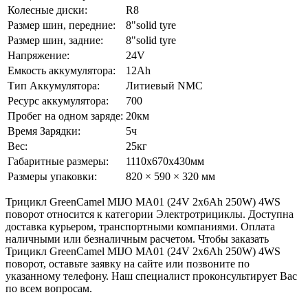
Колесные диски:
R8
Размер шин, передние:
8"solid tyre
Размер шин, задние:
8"solid tyre
Напряжение:
24V
Емкость аккумулятора:
12Ah
Тип Аккумулятора:
Литиевый NMC
Ресурс аккумулятора:
700
Пробег на одном заряде:
20км
Время Зарядки:
5ч
Вес:
25кг
Габаритные размеры:
1110x670x430мм
Размеры упаковки:
820 × 590 × 320 мм
Трицикл GreenCamel MIJO MA01 (24V 2x6Ah 250W) 4WS
поворот относится к категории Электротрициклы. Доступна
доставка курьером, транспортными компаниями. Оплата
наличными или безналичным расчетом. Чтобы заказать
Трицикл GreenCamel MIJO MA01 (24V 2x6Ah 250W) 4WS
поворот, оставьте заявку на сайте или позвоните по
указанному телефону. Наш специалист проконсультирует Вас
по всем вопросам.