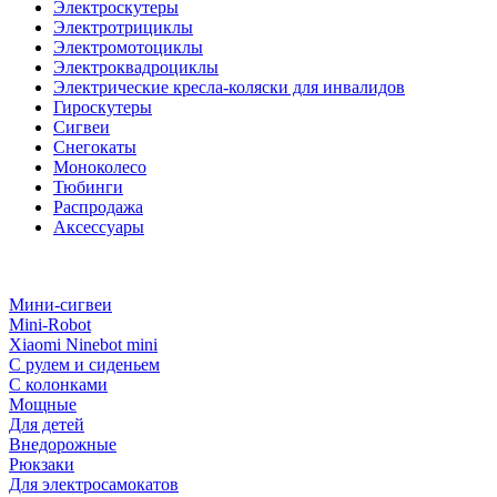
Электроскутеры
Электротрициклы
Электромотоциклы
Электроквадроциклы
Электрические кресла-коляски для инвалидов
Гироскутеры
Сигвеи
Снегокаты
Моноколесо
Тюбинги
Распродажа
Аксессуары
Мини-сигвеи
Mini-Robot
Xiaomi Ninebot mini
С рулем и сиденьем
С колонками
Мощные
Для детей
Внедорожные
Рюкзаки
Для электросамокатов