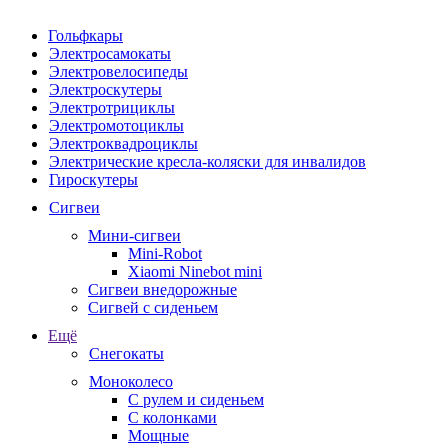
Гольфкары
Электросамокаты
Электровелосипеды
Электроскутеры
Электротрициклы
Электромотоциклы
Электроквадроциклы
Электрические кресла-коляски для инвалидов
Гироскутеры
Сигвеи
Мини-сигвеи
Mini-Robot
Xiaomi Ninebot mini
Сигвеи внедорожные
Сигвей с сиденьем
Ещё
Снегокаты
Моноколесо
С рулем и сиденьем
С колонками
Мощные