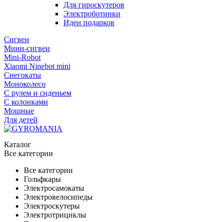
Для гироскутеров
Электроботинки
Идеи подарков
Сигвеи
Мини-сигвеи
Mini-Robot
Xiaomi Ninebot mini
Снегокаты
Моноколесо
С рулем и сиденьем
С колонками
Мощные
Для детей
Каталог
Все категории
Все категории
Гольфкары
Электросамокаты
Электровелосипеды
Электроскутеры
Электротрициклы