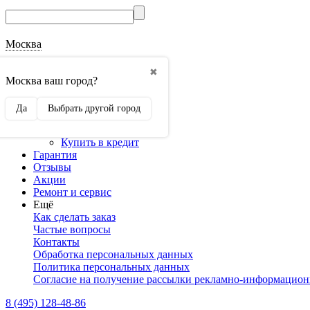
Москва
О магазине
✖
Наши реквизиты
Москва ваш город?
Наши сертификаты
Оптовикам
Да
Выбрать другой город
Сотрудничество
Доставка и оплата
Купить в кредит
Гарантия
Отзывы
Акции
Ремонт и сервис
Ещё
Как сделать заказ
Частые вопросы
Контакты
Обработка персональных данных
Политика персональных данных
Согласие на получение рассылки рекламно-информацио
8 (495) 128-48-86