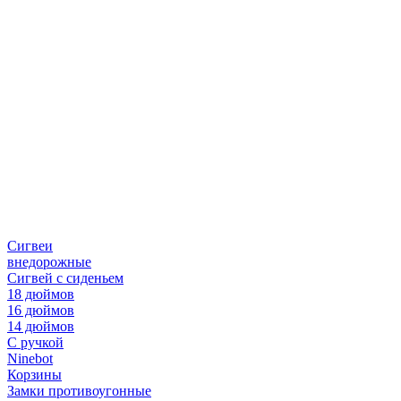
Сигвеи
внедорожные
Сигвей с сиденьем
18 дюймов
16 дюймов
14 дюймов
С ручкой
Ninebot
Корзины
Замки противоугонные