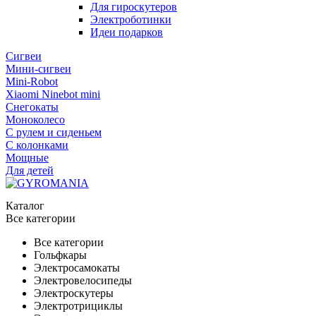
Для гироскутеров
Электроботинки
Идеи подарков
Сигвеи
Мини-сигвеи
Mini-Robot
Xiaomi Ninebot mini
Снегокаты
Моноколесо
С рулем и сиденьем
С колонками
Мощные
Для детей
Каталог
Все категории
Все категории
Гольфкары
Электросамокаты
Электровелосипеды
Электроскутеры
Электротрициклы