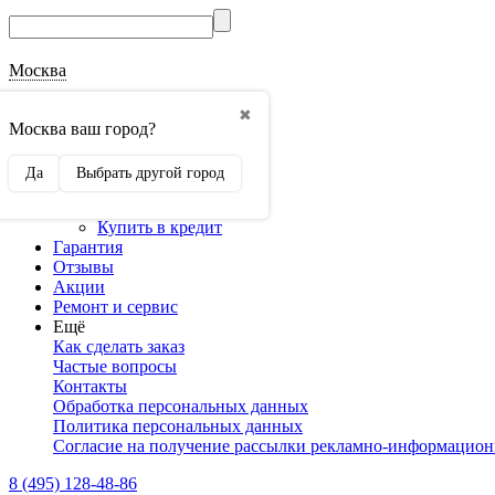
Москва
О магазине
✖
Наши реквизиты
Москва ваш город?
Наши сертификаты
Оптовикам
Да
Выбрать другой город
Сотрудничество
Доставка и оплата
Купить в кредит
Гарантия
Отзывы
Акции
Ремонт и сервис
Ещё
Как сделать заказ
Частые вопросы
Контакты
Обработка персональных данных
Политика персональных данных
Согласие на получение рассылки рекламно-информацио
8 (495) 128-48-86