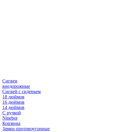
Сигвеи
внедорожные
Сигвей с сиденьем
18 дюймов
16 дюймов
14 дюймов
С ручкой
Ninebot
Корзины
Замки противоугонные