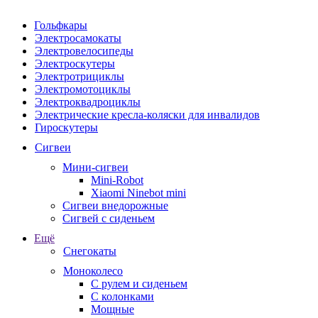
Гольфкары
Электросамокаты
Электровелосипеды
Электроскутеры
Электротрициклы
Электромотоциклы
Электроквадроциклы
Электрические кресла-коляски для инвалидов
Гироскутеры
Сигвеи
Мини-сигвеи
Mini-Robot
Xiaomi Ninebot mini
Сигвеи внедорожные
Сигвей с сиденьем
Ещё
Снегокаты
Моноколесо
С рулем и сиденьем
С колонками
Мощные