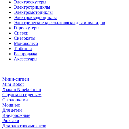
Электроскутеры
Электротрициклы
Электромотоциклы
Электроквадроциклы
Электрические кресла-коляски для инвалидов
Гироскутеры
Сигвеи
Снегокаты
Моноколесо
Тюбинги
Распродажа
Аксессуары
Мини-сигвеи
Mini-Robot
Xiaomi Ninebot mini
С рулем и сиденьем
С колонками
Мощные
Для детей
Внедорожные
Рюкзаки
Для электросамокатов